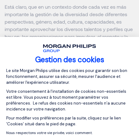
Está claro, que en un contexto donde cada vez es más
importante la gestión de la diversidad desde diferentes
perspectivas, género, edad, cultura, capacidades, es
importante aprovechar los diversos talentos y perfiles que
hay en las organizaciones para impulsar el respeto y la
comprensión mutua, pero también como una oportunidad
para compartir conocimientos y desarrollar visiones y
Gestion des cookies
habilidades que potencien el crecimiento de las personas.
Disponer de una programa de mentoring con objetivos
Plateforme de Gestion du Consentemen
Le site Morgan Philips utilise des cookies pour garantir son bon
enfocados a esta realidad ayuda en la estrategia de
fonctionnement, assurer sa sécurité, mesurer l'audience et
talento, y desde
Talent Consulting Morgan Philip
s te
améliorer l'expérience utilisateur.
podemos ayudar en tu propósito.
Votre consentement à l'installation de cookies non-essentiels
est libre. Vous pouvez à tout moment paramétrer vos
préférences. Le refus des cookies non-essentiels n’a aucune
incidence sur votre navigation.
Pour modifier vos préférences par la suite, cliquez sur le lien
Axeptio consent
Contacta con Marta
'Cookies' situé dans le pied de page.
Nous respectons votre vie privée, voici comment.