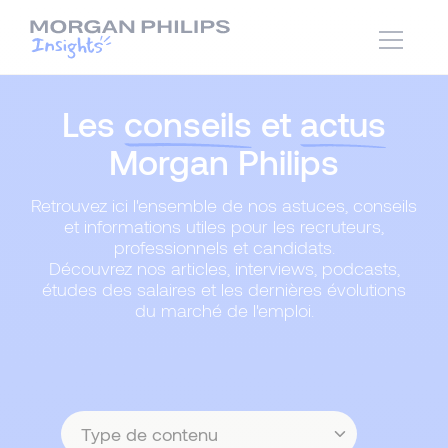
Les
conseils
et
actus
Morgan Philips
Retrouvez ici l'ensemble de nos astuces, conseils
et informations utiles pour les recruteurs,
professionnels et candidats.
Découvrez nos articles, interviews, podcasts,
études des salaires et les dernières évolutions
du marché de l'emploi.
Type
de