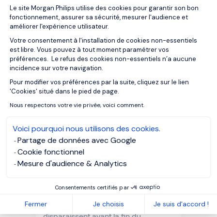
Plateforme de Gestion du Consentemen
27/07/2026
Articles
Le site Morgan Philips utilise des cookies pour garantir son bon
fonctionnement, assurer sa sécurité, mesurer l'audience et
Fonction RH : pourquoi il est temps
améliorer l'expérience utilisateur.
de repenser votre modèle
organisationnel
Votre consentement à l'installation de cookies non-essentiels
est libre. Vous pouvez à tout moment paramétrer vos
préférences. Le refus des cookies non-essentiels n’a aucune
incidence sur votre navigation.
Pour modifier vos préférences par la suite, cliquez sur le lien
Axeptio consent
'Cookies' situé dans le pied de page.
Nous respectons votre vie privée, voici comment.
Voici pourquoi nous utilisons des cookies.
Partage de données avec Google
Cookie fonctionnel
Mesure d'audience & Analytics
Consentements certifiés par
24/07/2026
Articles
Fermer
Je choisis
Je suis d'accord !
Pourquoi vos meilleurs candidats
disparaissent avant la fin du