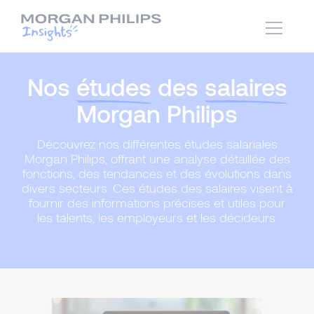
Nos
études
des
salaires
Morgan Philips
Découvrez nos différentes études salariales
Morgan Philips, offrant une analyse détaillée des
fonctions, des tendances et des évolutions dans
divers secteurs. Ces études des salaires visent à
fournir des informations précises et utiles pour
les talents, les employeurs et les décideurs.