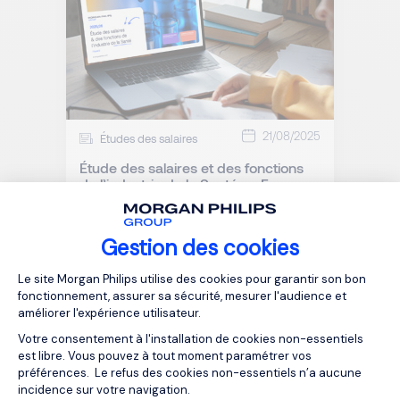
21/08/2025
Études des salaires
Étude des salaires et des fonctions
de l’industrie de la Santé en France
Gestion des cookies
Plateforme de Gestion du Consentemen
Le site Morgan Philips utilise des cookies pour garantir son bon
fonctionnement, assurer sa sécurité, mesurer l'audience et
améliorer l'expérience utilisateur.
Votre consentement à l'installation de cookies non-essentiels
est libre. Vous pouvez à tout moment paramétrer vos
préférences. Le refus des cookies non-essentiels n’a aucune
incidence sur votre navigation.