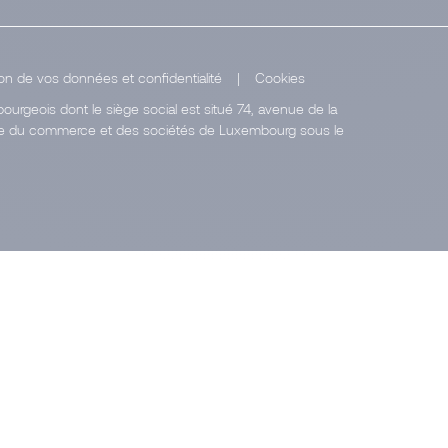
on de vos données et confidentialité
|
Cookies
urgeois dont le siège social est situé 74, avenue de la
stre du commerce et des sociétés de Luxembourg sous le