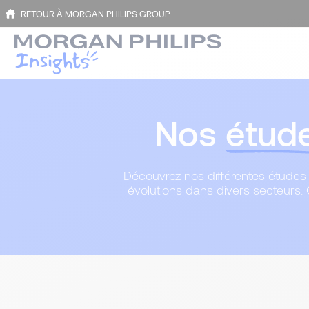
RETOUR À MORGAN PHILIPS GROUP
Nos
étud
Découvrez nos différentes études s
évolutions dans divers secteurs. C