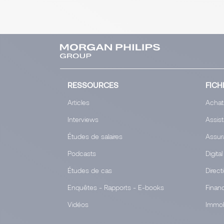
RESSOURCES
FICH
Articles
Achat
Interviews
Assis
Études de salaires
Assur
Podcasts
Digital
Études de cas
Direct
Enquêtes - Rapports - E-books
Finan
Vidéos
Immob