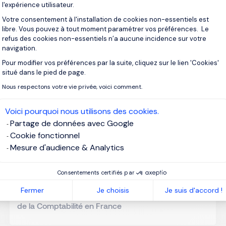
Études des salaires
21/08/2025
l'expérience utilisateur.
Votre consentement à l'installation de cookies non-essentiels est
Étude des TJM dans le secteur de l'IT en France
libre. Vous pouvez à tout moment paramétrer vos préférences. Le
refus des cookies non-essentiels n’a aucune incidence sur votre
navigation.
Pour modifier vos préférences par la suite, cliquez sur le lien 'Cookies'
Axeptio consent
situé dans le pied de page.
Nous respectons votre vie privée, voici comment.
Voici pourquoi nous utilisons des cookies.
Partage de données avec Google
Cookie fonctionnel
Mesure d'audience & Analytics
Consentements certifiés par
Études des salaires
20/08/2025
Fermer
Je choisis
Je suis d'accord !
Étude des salaires et des fonctions de la Finance et
de la Comptabilité en France