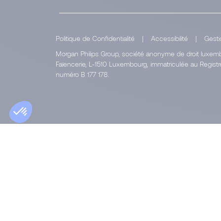
Politique de Confidentialité
|
Accessibilité
|
Gesti
Morgan Philips Group, société anonyme de droit luxembo
Faïencerie, L-1510 Luxembourg, immatriculée au Regi
numéro B 177 178.