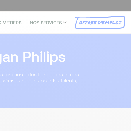
OFFRES D'EMPLOI
S MÉTIERS
NOS SERVICES
n Philips
des fonctions, des tendances et des
récises et utiles pour les talents,