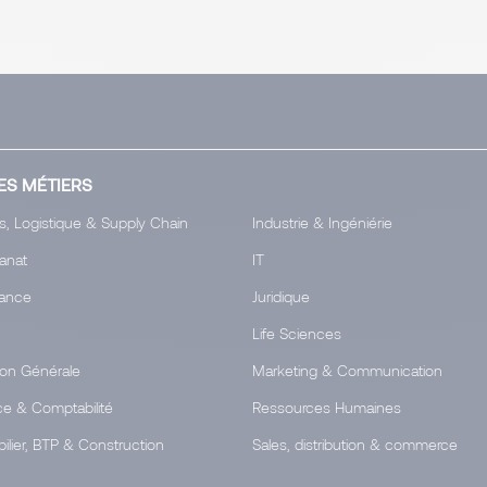
ES MÉTIERS
s, Logistique & Supply Chain
Industrie & Ingéniérie
tanat
IT
ance
Juridique
Life Sciences
ion Générale
Marketing & Communication
ce & Comptabilité
Ressources Humaines
ilier, BTP & Construction
Sales, distribution & commerce