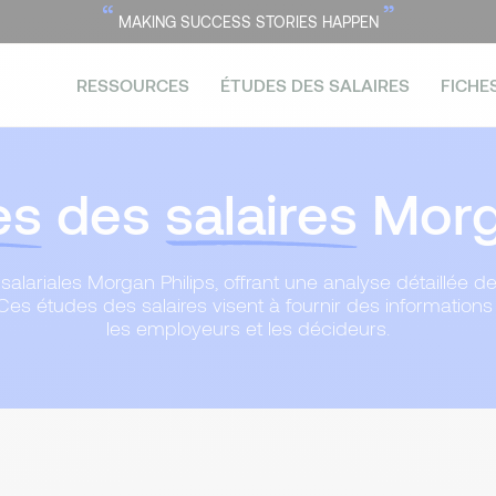
“
”
MAKING SUCCESS STORIES HAPPEN
RESSOURCES
ÉTUDES DES SALAIRES
FICHE
es
des
salaires
Morga
alariales Morgan Philips, offrant une analyse détaillée 
es études des salaires visent à fournir des informations p
les employeurs et les décideurs.