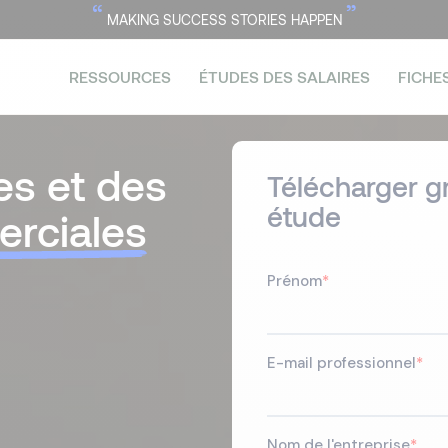
“
”
MAKING SUCCESS STORIES HAPPEN
RESSOURCES
ÉTUDES DES SALAIRES
FICHE
es et des
Télécharger g
étude
rciales