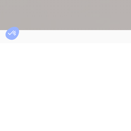
Dans un environnement économique
toujours instable, les entreprises doivent
conjuguer rapidité d’exécution, maîtrise des
risques et capacité de transformation. Le
management de transition confirme son
rôle de levier stratégique pour mobiliser
rapidement des expertises opérationnelles,
piloter des situations complexes et
sécuriser les phases sensibles de
l’entreprise.