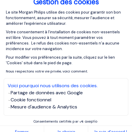
Gestion des cookies
Plateforme de Gestion du Consentemen
22/04/2026
Le site Morgan Philips utilise des cookies pour garantir son bon
Articles
fonctionnement, assurer sa sécurité, mesurer l'audience et
Ce que le recrutement IT révèle
améliorer l'expérience utilisateur.
vraiment de la maturité d’une
Votre consentement à l'installation de cookies non-essentiels
organisation
est libre. Vous pouvez à tout moment paramétrer vos
préférences. Le refus des cookies non-essentiels n’a aucune
incidence sur votre navigation.
Pour modifier vos préférences par la suite, cliquez sur le lien
Axeptio consent
'Cookies' situé dans le pied de page.
Nous respectons votre vie privée, voici comment.
Voici pourquoi nous utilisons des cookies.
Partage de données avec Google
Cookie fonctionnel
Mesure d'audience & Analytics
Consentements certifiés par
22/04/2026
Fermer
Je choisis
Je suis d'accord !