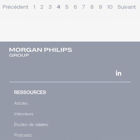
Précédent
1
2
3
4
5
6
7
8
9
10
Suivant
RESSOURCES
Articles
Interviews
Études de salaires
Podcasts