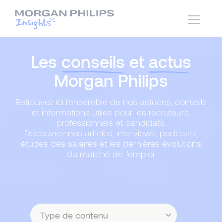
Les
conseils
et
actus
Morgan Philips
Retrouvez ici l'ensemble de nos astuces, conseils
et informations utiles pour les recruteurs,
professionnels et candidats.
Découvrez nos articles, interviews, podcasts,
études des salaires et les dernières évolutions
du marché de l'emploi.
Type
de