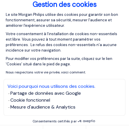
Gestion des cookies
27/01/2026
Articles
Plateforme de Gestion du Consentemen
Le site Morgan Philips utilise des cookies pour garantir son bon
Salaires dans l’Assurance 2026 :
fonctionnement, assurer sa sécurité, mesurer l'audience et
tensions du marché, mutations
améliorer l'expérience utilisateur.
métiers et leviers pour attirer les
talents clés
Votre consentement à l'installation de cookies non-essentiels
est libre. Vous pouvez à tout moment paramétrer vos
préférences. Le refus des cookies non-essentiels n’a aucune
incidence sur votre navigation.
Pour modifier vos préférences par la suite, cliquez sur le lien
Axeptio consent
'Cookies' situé dans le pied de page.
Nous respectons votre vie privée, voici comment.
Voici pourquoi nous utilisons des cookies.
Partage de données avec Google
Cookie fonctionnel
Mesure d'audience & Analytics
Consentements certifiés par
21/01/2026
Articles