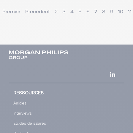
Premier
Précédent
2
3
4
5
6
7
8
9
10
11
RESSOURCES
Articles
Interviews
Études de salaires