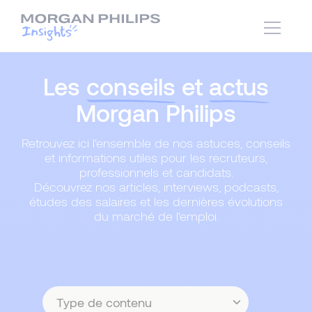
Les
conseils
et
actus
Morgan Philips
Retrouvez ici l'ensemble de nos astuces, conseils
et informations utiles pour les recruteurs,
professionnels et candidats.
Découvrez nos articles, interviews, podcasts,
études des salaires et les dernières évolutions
du marché de l'emploi.
Type
de