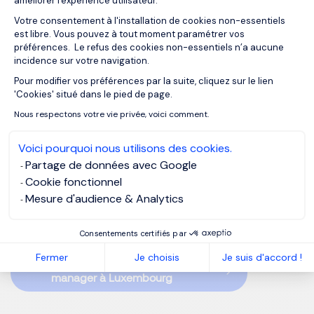
améliorer l'expérience utilisateur.
Votre consentement à l'installation de cookies non-essentiels
est libre. Vous pouvez à tout moment paramétrer vos
Chez
Morgan Philips Interim Management Luxembourg
,
préférences. Le refus des cookies non-essentiels n’a aucune
nous accompagnons les entreprises de la place financière
incidence sur votre navigation.
et des secteurs clés dans la mobilisation rapide de
profils
Pour modifier vos préférences par la suite, cliquez sur le lien
Axeptio consent
expérimentés
capables d’intervenir sur des enjeux
'Cookies' situé dans le pied de page.
opérationnels, réglementaires ou de transformation.
Nous respectons votre vie privée, voici comment.
Grâce à notre connaissance du marché luxembourgeois
Voici pourquoi nous utilisons des cookies.
et à notre réseau de
managers de transition spécialisés
,
Partage de données avec Google
nous aidons nos clients à sécuriser leurs projets et assurer
Cookie fonctionnel
la continuité de leurs activités avec agilité et pragmatisme.
Mesure d'audience & Analytics
Consentements certifiés par
Fermer
Je choisis
Je suis d'accord !
Faire appel à un interim
manager à Luxembourg