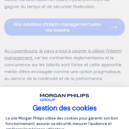
gagner du temps et de sécuriser l’exécution.
Nos solutions d'interim management selon
vos besoins
Au Luxembourg, le pays a tout à gagner à utiliser l’interim
management
, car les contraintes réglementaires et la
concurrence sur les talents sont fortes et cette approche
mérite d’être envisagée comme une option pragmatique,
au service de la continuité et de la performance.
Plutôt que de subir les incertitudes, certaines
organisations choisissent de s’adapter dans leur manière
Gestion des cookies
de mobiliser les compétences.
L’interim management
s’inscrit dans cette logique : une façon flexible, concrète et
Plateforme de Gestion du Consentemen
Le site Morgan Philips utilise des cookies pour garantir son bon
mesurée d’avancer, sans nécessairement s’engager sur le
fonctionnement, assurer sa sécurité, mesurer l'audience et
long terme dès le départ.