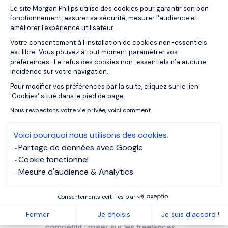
Plateforme de Gestion du Consentemen
03/12/2025
Le site Morgan Philips utilise des cookies pour garantir son bon
fonctionnement, assurer sa sécurité, mesurer l'audience et
Le prix humain de la substance : le
améliorer l'expérience utilisateur.
virage silencieux des fonds
luxembourgeois
Votre consentement à l'installation de cookies non-essentiels
est libre. Vous pouvez à tout moment paramétrer vos
préférences. Le refus des cookies non-essentiels n’a aucune
incidence sur votre navigation.
Pour modifier vos préférences par la suite, cliquez sur le lien
Axeptio consent
'Cookies' situé dans le pied de page.
Nous respectons votre vie privée, voici comment.
Voici pourquoi nous utilisons des cookies.
Partage de données avec Google
Cookie fonctionnel
Mesure d'audience & Analytics
Consentements certifiés par
02/12/2025
Articles
Fermer
Je choisis
Je suis d'accord !
La rapidité comme avantage
compétitif : miser sur les freelances