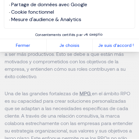
Partage de données avec Google
Es indispensable que las empresas se tomen el tiempo
Cookie fonctionnel
para invertir en sus empleados tomando las medidas
Mesure d'audience & Analytics
necesarias para que los mismos tengan expectativas de
crecimiento en la empresa y la percepción de un buen
Consentements certifiés par
reconocimiento. Además es evidente que los empleados
Fermer
Je choisis
Je suis d'accord !
que están alineados con la cultura organizacional tienden
a ser más productivos. Esto se debe a que están más
motivados y comprometidos con los objetivos de la
empresa, y entienden cómo sus roles contribuyen a su
éxito colectivo.
Una de las grandes fortalezas de
MPG
en el ámbito RPO
es su capacidad para crear soluciones personalizadas
que se adaptan a las necesidades específicas de cada
cliente. A través de una relación consultiva, la marca
colabora estrechamente con las empresas para entender
su estrategia organizacional, sus valores y sus objetivos a
largo plazo. Este enfoque permite que los RPOs no sólo