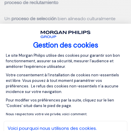
proceso de reclutamiento
Un
proceso de selección
bien alineado culturalmente
resulta en empleados más comprometidos y felices. Esto
se traduce en una mayor tasa de retención, ya que los
empleados sienten que trabajan en un entorno que
Gestion des cookies
comparte sus valores y visión. Asimismo, las empresas
Plateforme de Gestion du Consentemen
que logran integrar su cultura en la marca son percibidas
Le site Morgan Philips utilise des cookies pour garantir son bon
como auténticas, lo que refuerza su reputación. Cuando
fonctionnement, assurer sa sécurité, mesurer l'audience et
améliorer l'expérience utilisateur.
los empleados se sienten identificados con los valores de
la marca, actúan como embajadores de la misma,
Votre consentement à l'installation de cookies non-essentiels
est libre. Vous pouvez à tout moment paramétrer vos
mejorando la imagen corporativa. Un estudio de la
préférences. Le refus des cookies non-essentiels n’a aucune
consultora Gallup revela que en España solo un 10% de
incidence sur votre navigation.
los
empleados
se siente comprometido con su empresa,
Pour modifier vos préférences par la suite, cliquez sur le lien
Axeptio consent
el porcentaje más bajo en toda la Unión Europea. Otra
'Cookies' situé dans le pied de page.
investigación de la empresa BambooHR señala que la
Nous respectons votre vie privée, voici comment.
satisfacción laboral va cuesta abajo desde 2020,
habiendo registrado una pronunciada caída en 2023.
Voici pourquoi nous utilisons des cookies.