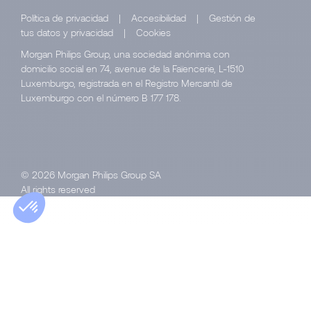
Política de privacidad
|
Accesibilidad
|
Gestión de
tus datos y privacidad
|
Cookies
Morgan Philips Group, una sociedad anónima con
domicilio social en 74, avenue de la Faïencerie, L-1510
Luxemburgo, registrada en el Registro Mercantil de
Luxemburgo con el número B 177 178.
© 2026 Morgan Philips Group SA
All rights reserved