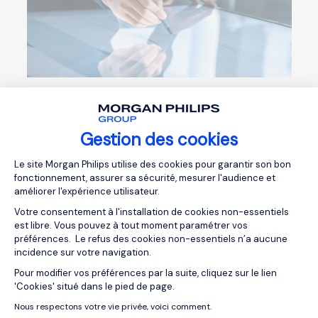
Responsabilid
ades
Gestion des cookies
principales
Plateforme de Gestion du Consentemen
Le site Morgan Philips utilise des cookies pour garantir son bon
fonctionnement, assurer sa sécurité, mesurer l'audience et
Captar propiedades en venta o renta mediante
améliorer l'expérience utilisateur.
prospección directa, digital o telefónica
Votre consentement à l'installation de cookies non-essentiels
Realizar visitas técnicas para valorar inmuebles y
est libre. Vous pouvez à tout moment paramétrer vos
recabar documentación legal
préférences. Le refus des cookies non-essentiels n’a aucune
Promocionar inmuebles en portales, redes y
incidence sur votre navigation.
bases de datos propias
Pour modifier vos préférences par la suite, cliquez sur le lien
Axeptio consent
Acompañar a clientes durante todo el proceso de
'Cookies' situé dans le pied de page.
compraventa o arrendamiento
Nous respectons votre vie privée, voici comment.
Coordinar visitas, gestionar negociaciones y