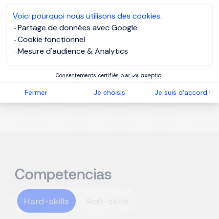
redactar contratos de renta o compraventa
Voici pourquoi nous utilisons des cookies.
Asegurar la correcta firma de escrituras o
Partage de données avec Google
contratos ante notaría
Cookie fonctionnel
Brindar asesoría personalizada a compradores,
Mesure d'audience & Analytics
arrendatarios y propietarios
Resolver conflictos o dudas durante el proceso
Consentements certifiés par
de cierre, actuando como mediador/a
Fermer
Je choisis
Je suis d'accord !
Competencias
Hard-skills