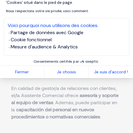
'Cookies' situé dans le pied de page.
la
gestión de pedidos y la relación con los clientes
.
Nous respectons votre vie privée, voici comment.
Deberás
evaluar las solicitudes
de los clientes y
coordinar con el equipo de ventas para asegurar su
Voici pourquoi nous utilisons des cookies.
satisfacción.
Partage de données avec Google
También tendrás la
responsabilidad de mantener
Cookie fonctionnel
un buen nivel de atención al cliente
, identificar
Mesure d'audience & Analytics
necesidades y dar seguimiento a los pedidos. Este
puesto suele implicar la
gestión simultánea de
Consentements certifiés par
varios expedientes
y la comunicación constante
Fermer
Je choisis
Je suis d'accord !
con el/la Responsable Comercial.
En calidad de gestor/a de relaciones con clientes,
el/la Asistente Comercial ofrece
asesoría y soporte
al equipo de ventas
. Además, puede participar en
la
capacitación del personal en nuevos
procedimientos o normativas comerciales
.