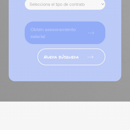
Obtén asesoramiento
salarial
Nueva búsqueda