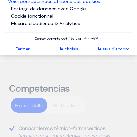
Voici pourquoi nous utilisons des cookies.
comerciales y promocionales
eficaces.
Partage de données avec Google
Cookie fonctionnel
Comunicar al equipo interno el feedback de
Mesure d'audience & Analytics
clientes, evolución del mercado y oportunidades de
crecimiento.
Consentements certifiés par
Fermer
Je choisis
Je suis d'accord !
Competencias
Hard-skills
Conocimientos técnico-farmacéuticos
:
farmacología, interacciones, indicaciones,