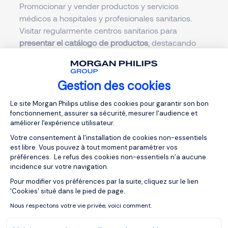
Promocionar y vender productos y servicios
médicos a hospitales y profesionales sanitarios.
Visitar regularmente centros sanitarios para
presentar el catálogo de productos
, destacando
beneficios, indicaciones y características técnicas.
Establecer y mantener
relaciones de confianza con
Gestion des cookies
médicos, enfermeros/as y farmacéuticos/as
para
Plateforme de Gestion du Consentemen
reforzar la imagen de la empresa y generar nuevas
Le site Morgan Philips utilise des cookies pour garantir son bon
fonctionnement, assurer sa sécurité, mesurer l'audience et
oportunidades comerciales.
améliorer l'expérience utilisateur.
Resolver dudas, gestionar incidencias y ofrecer un
Votre consentement à l'installation de cookies non-essentiels
est libre. Vous pouvez à tout moment paramétrer vos
servicio de atención al cliente de alta calidad
.
préférences. Le refus des cookies non-essentiels n’a aucune
Recoger información sobre tendencias del mercado
incidence sur votre navigation.
y necesidades de los clientes para contribuir al
Pour modifier vos préférences par la suite, cliquez sur le lien
Axeptio consent
desarrollo y mejora de productos.
'Cookies' situé dans le pied de page.
Nous respectons votre vie privée, voici comment.
Colaborar estrechamente con los equipos de
ventas y marketing para definir
estrategias