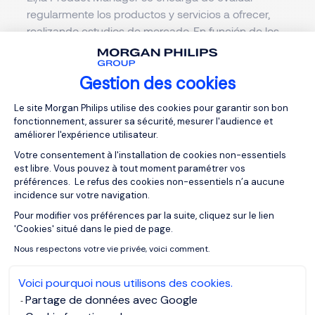
regularmente los productos y servicios a ofrecer,
realizando estudios de mercado. En función de los
resultados obtenidos, puede proponer ajustes de
precio. También gestiona el presupuesto de
Gestion des cookies
marketing asignado a cada producto y las
relaciones con los proveedores.
Colabora en el
Plateforme de Gestion du Consentemen
Le site Morgan Philips utilise des cookies pour garantir son bon
desarrollo y seguimiento de los objetivos
fonctionnement, assurer sa sécurité, mesurer l'audience et
industriales
.
améliorer l'expérience utilisateur.
Votre consentement à l'installation de cookies non-essentiels
Es responsable de proponer campañas de
est libre. Vous pouvez à tout moment paramétrer vos
publicidad y comunicación que respalden a los
préférences. Le refus des cookies non-essentiels n’a aucune
incidence sur votre navigation.
equipos en el lanzamiento de una oferta. Analiza y
estudia los resultados en función de la evolución de
Pour modifier vos préférences par la suite, cliquez sur le lien
Axeptio consent
'Cookies' situé dans le pied de page.
la demanda de los consumidores.
Nous respectons votre vie privée, voici comment.
En la industria farmacéutica y biomédica, el/la
Product Manager se encarga de
definir las
Voici pourquoi nous utilisons des cookies.
especificaciones y características de cada
Partage de données avec Google
producto
, así como de elaborar las fichas técnicas