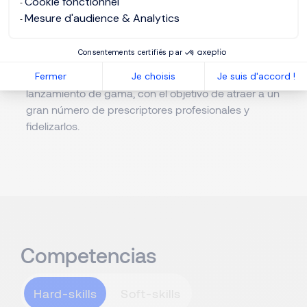
Cookie fonctionnel
correspondientes. Todo su trabajo está orientado a
Mesure d'audience & Analytics
construir la identidad e imagen de una marca.
Consentements certifiés par
También es responsable de implementar una
Fermer
Je choisis
Je suis d'accord !
estrategia de comunicación comercial para cada
lanzamiento de gama, con el objetivo de atraer a un
gran número de prescriptores profesionales y
fidelizarlos.
Competencias
Hard-skills