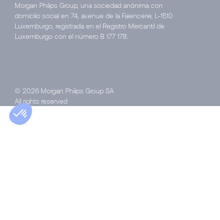
Morgan Philips Group, una sociedad anónima con
domicilio social en 74, avenue de la Faïencerie, L-1510
Luxemburgo, registrada en el Registro Mercantil de
Luxemburgo con el número B 177 178.
© 2026 Morgan Philips Group SA
All rights reserved