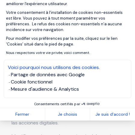
améliorer l'expérience utilisateur.
principales
Votre consentement à l'installation de cookies non-essentiels
est libre. Vous pouvez à tout moment paramétrer vos
Desarrollar e implementar estrategias de
préférences. Le refus des cookies non-essentiels n’a aucune
incidence sur votre navigation.
comunicación digital alineadas con los objetivos de
la marca. Gestionar el contenido editorial del sitio
Pour modifier vos préférences par la suite, cliquez sur le lien
Axeptio consent
'Cookies' situé dans le pied de page.
web, blog y perfiles sociales de la empresa.
Nous respectons votre vie privée, voici comment.
Supervisar campañas de email marketing, afiliación
y banners, asegurando su efectividad. Coordinar la
Voici pourquoi nous utilisons des cookies.
selección y trabajo con proveedores externos para
Partage de données avec Google
proyectos digitales.
Cookie fonctionnel
Mesure d'audience & Analytics
Redactar y publicar contenido atractivo, incluyendo
textos, imágenes y videos según los objetivos de
Consentements certifiés par
cada campaña. Monitorizar y analizar el tráfico web,
Fermer
Je choisis
Je suis d'accord !
el rendimiento de redes sociales y los resultados de
las acciones digitales.