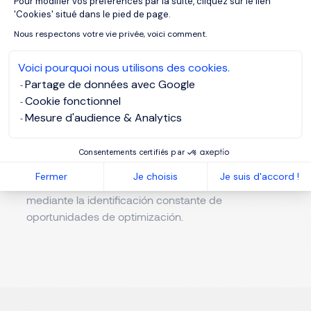
Pour modifier vos préférences par la suite, cliquez sur le lien
aumentar la eficiencia operativa, reducir costes y
Axeptio consent
'Cookies' situé dans le pied de page.
minimizar riesgos. La colaboración estrecha con el
Nous respectons votre vie privée, voici comment.
departamento de Garantía de Calidad asegura que
los productos cumplan con las normas y
Voici pourquoi nous utilisons des cookies.
regulaciones.
Partage de données avec Google
Gestiona y supervisa los equipos, implementa
Cookie fonctionnel
programas de mantenimiento preventivo, controla
Mesure d'audience & Analytics
los niveles de stock, garantiza la seguridad y salud
en el trabajo, gestiona los cambios conforme a los
Consentements certifiés par
requisitos de calidad, participa en la validación de
Fermer
Je choisis
Je suis d'accord !
procesos y fomenta una cultura de mejora continua
mediante la identificación constante de
oportunidades de optimización.