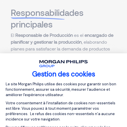
Responsabilid
ades
principales
El
Responsable de Producción
es el
encargado de
planificar y gestionar la producción
, elaborando
planes para satisfacer la demanda de productos
sanitarios optimizando los recursos disponibles
Garantiza la
gestión eficiente de los recursos
Gestion des cookies
humanos, materiales y financieros para asegurar
Plateforme de Gestion du Consentemen
una producción fluida y conforme
. La supervisión
Le site Morgan Philips utilise des cookies pour garantir son bon
diaria de las operaciones de fabricación asegura el
fonctionnement, assurer sa sécurité, mesurer l'audience et
cumplimiento de los estándares de calidad, de los
améliorer l'expérience utilisateur.
procedimientos operativos (SOPs) y de los plazos
Votre consentement à l'installation de cookies non-essentiels
de producción.
est libre. Vous pouvez à tout moment paramétrer vos
préférences. Le refus des cookies non-essentiels n’a aucune
incidence sur votre navigation.
Identifica e
implementa mejoras continuas
para