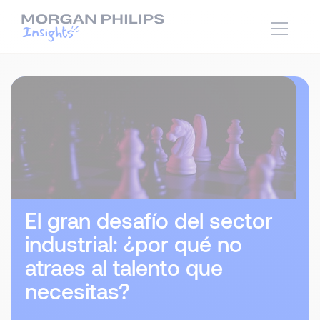
El gran desafío del sector
industrial: ¿por qué no
atraes al talento que
necesitas?