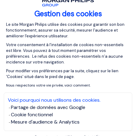
Gestion des cookies
Uno de los errores más comunes de las empresas
Plateforme de Gestion du Consentemen
industriales es alargar los procesos de selección sin dar
Le site Morgan Philips utilise des cookies pour garantir son bon
fonctionnement, assurer sa sécurité, mesurer l'audience et
información o sin mantener el interés de los candidatos.
améliorer l'expérience utilisateur.
Los procesos largos y poco transparentes ahuyentan a los
Votre consentement à l'installation de cookies non-essentiels
mejores perfiles.
est libre. Vous pouvez à tout moment paramétrer vos
préférences. Le refus des cookies non-essentiels n’a aucune
El tiempo es oro. Las empresas que no optimizan sus
incidence sur votre navigation.
procesos de selección para que sean ágiles y claros
Pour modifier vos préférences par la suite, cliquez sur le lien
Axeptio consent
pierden a los mejores profesionales.
'Cookies' situé dans le pied de page.
Nous respectons votre vie privée, voici comment.
¿Cuántos buenos candidatos
Voici pourquoi nous utilisons des cookies.
has perdido por procesos
Partage de données avec Google
lentos o desorganizados?
Cookie fonctionnel
Mesure d'audience & Analytics
Selección basada en competencias, no