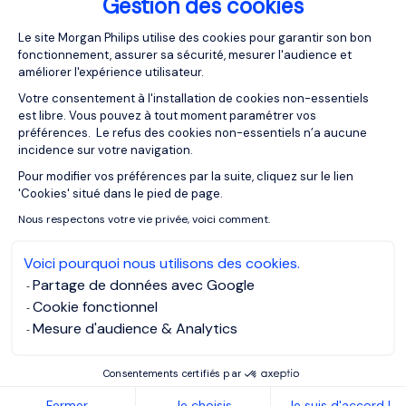
Preguntas más frecuentes
Gestion des cookies
Plateforme de Gestion du Consentemen
Le site Morgan Philips utilise des cookies pour garantir son bon
fonctionnement, assurer sa sécurité, mesurer l'audience et
¿Cómo debe un CEO implementar
améliorer l'expérience utilisateur.
inteligencia artificial en su empresa?
Votre consentement à l'installation de cookies non-essentiels
est libre. Vous pouvez à tout moment paramétrer vos
préférences. Le refus des cookies non-essentiels n’a aucune
incidence sur votre navigation.
¿Qué beneficios aporta la inteligencia
artificial a la estrategia empresarial?
Pour modifier vos préférences par la suite, cliquez sur le lien
Axeptio consent
'Cookies' situé dans le pied de page.
Nous respectons votre vie privée, voici comment.
¿Cuáles son los riesgos de la inteligencia
artificial en las empresas?
Voici pourquoi nous utilisons des cookies.
Partage de données avec Google
Cookie fonctionnel
¿Qué habilidades necesita un CEO para
Mesure d'audience & Analytics
liderar la transformación digital y la IA?
Consentements certifiés par
Fermer
Je choisis
Je suis d'accord !