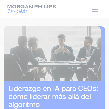
Liderazgo en IA para CEOs:
cómo liderar más allá del
algoritmo