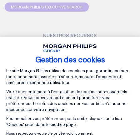
MORGAN PHILIPS EXECUTIVE SEARCH
NUESTROS RECURSOS
Artículos relacionados
Gestion des cookies
Plateforme de Gestion du Consentemen
Le site Morgan Philips utilise des cookies pour garantir son bon
fonctionnement, assurer sa sécurité, mesurer l'audience et
améliorer l'expérience utilisateur.
Votre consentement à l'installation de cookies non-essentiels
est libre. Vous pouvez à tout moment paramétrer vos
préférences. Le refus des cookies non-essentiels n’a aucune
incidence sur votre navigation.
Pour modifier vos préférences par la suite, cliquez sur le lien
Axeptio consent
¿Por qué el reclutamiento
'Cookies' situé dans le pied de page.
especializado mejora la
experiencia del candidato?
Nous respectons votre vie privée, voici comment.