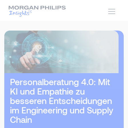
Personalberatung 4.0: Mit
KI und Empathie zu
besseren Entscheidungen
im Engineering und Supply
Chain