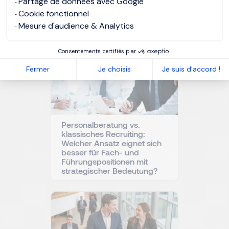
Ähnliche Artikel
Partage de données avec Google
Cookie fonctionnel
Mesure d'audience & Analytics
Consentements certifiés par
Fermer
Je choisis
Je suis d'accord !
Personalberatung vs.
klassisches Recruiting:
Welcher Ansatz eignet sich
besser für Fach- und
Führungspositionen mit
strategischer Bedeutung?