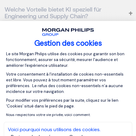
Welche Vorteile bietet KI speziell für
Engineering und Supply Chain?
Wie reagieren Kandidaten auf KI-basierte
Gestion des cookies
Prozesse?
Plateforme de Gestion du Consentemen
Le site Morgan Philips utilise des cookies pour garantir son bon
fonctionnement, assurer sa sécurité, mesurer l'audience et
améliorer l'expérience utilisateur.
Was sollten Unternehmen jetzt tun?
Votre consentement à l'installation de cookies non-essentiels
est libre. Vous pouvez à tout moment paramétrer vos
préférences. Le refus des cookies non-essentiels n’a aucune
MORGAN PHILIPS GROUP
incidence sur votre navigation.
MORGAN PHILIPS SPECIALIST RECRUITMENT
Pour modifier vos préférences par la suite, cliquez sur le lien
Axeptio consent
'Cookies' situé dans le pied de page.
Nous respectons votre vie privée, voici comment.
UNSERE RESSOURCEN
Voici pourquoi nous utilisons des cookies.