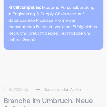
KI trifft Empathie:
Moderne Personalberatung
in Engineering & Supply Chain setzt auf
datenbasierte Prozesse – ohne den
menschlichen Faktor zu verlieren. Erfolgreiches
Recruiting braucht beides: Technologie und
echtes Gespür.
20/10/2025
Zurück zu allen Artikeln
Branche im Umbruch: Neue