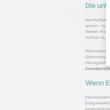
Die unt
Nachhaltige E
spüren – zu i
Werten. Wird 
sichtbar ist, a
Mitarbeitende
Gleichzeitig 
Pflichtgefühl 
Innovationsfäh
Wenn Erf
Interessanterw
Erfolg entst
kontinuierlich