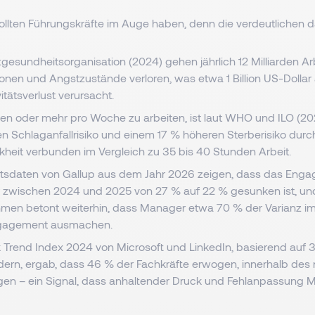
ollten Führungskräfte im Auge haben, denn die verdeutlichen da
tgesundheitsorganisation (2024) gehen jährlich 12 Milliarden A
onen und Angstzustände verloren, was etwa 1 Billion US-Dollar
itätsverlust verursacht.
en oder mehr pro Woche zu arbeiten, ist laut WHO und ILO (20
n Schlaganfallrisiko und einem 17 % höheren Sterberisiko dur
kheit verbunden im Vergleich zu 35 bis 40 Stunden Arbeit.
itsdaten von Gallup aus dem Jahr 2026 zeigen, dass das Eng
zwischen 2024 und 2025 von 27 % auf 22 % gesunken ist, un
men betont weiterhin, dass Manager etwa 70 % der Varianz i
agement ausmachen.
 Trend Index 2024 von Microsoft und LinkedIn, basierend auf 
ndern, ergab, dass 46 % der Fachkräfte erwogen, innerhalb des
gen – ein Signal, dass anhaltender Druck und Fehlanpassung Mob