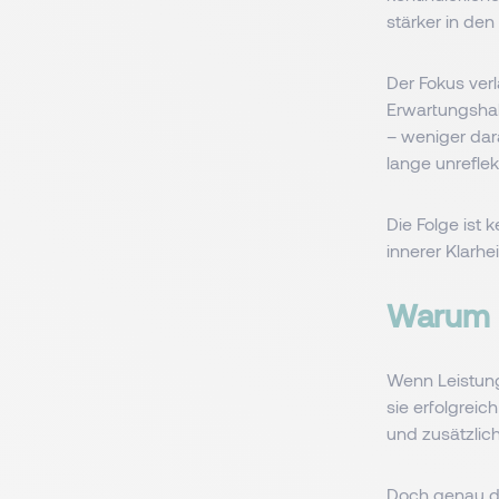
stärker in den
Der Fokus ver
Erwartungsha
– weniger dara
lange unreflekt
Die Folge ist 
innerer Klarhei
Warum m
Wenn Leistung
sie erfolgreic
und zusätzlic
Doch genau da