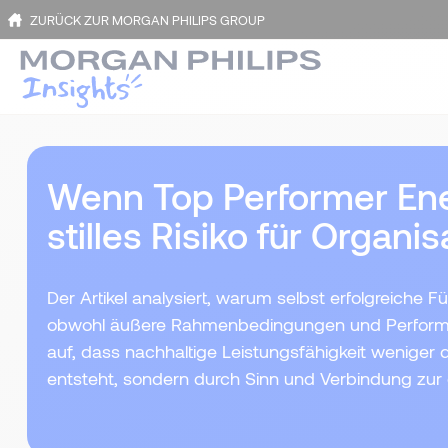
ZURÜCK ZUR MORGAN PHILIPS GROUP
Wenn Top Performer Ener
stilles Risiko für Organi
Der Artikel analysiert, warum selbst erfolgreiche F
obwohl äußere Rahmenbedingungen und Performan
auf, dass nachhaltige Leistungsfähigkeit weniger
entsteht, sondern durch Sinn und Verbindung zur 