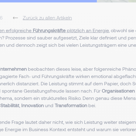
26
Zurück zu allen Artikeln
ren erfolgreiche
Führungskräfte
plötzlich an Energie
, obwohl sie 
? Prozesse sind sauber aufgesetzt, Ziele klar definiert und per
fen und dennoch zeigt sich bei vielen Leistungsträgern eine un
nternehmen
beobachten dieses leise, aber folgenreiche Phä
agierte Fach‑ und Führungskräfte wirken emotional abgeflach
nerlich distanziert. Die Leistung stimmt auf dem Papier, doch 
nd spontane Gestaltungsfreude lassen nach. Für
Organisationen
 Thema, sondern ein strukturelles Risiko. Denn genau diese Men
u
Stabilit
ät
,
Innovation
und
Transformation
bei.
nde Frage lautet daher nicht, wie sich Leistung weiter steigern
ge Energie im Business Kontext entsteht und warum sie verlore