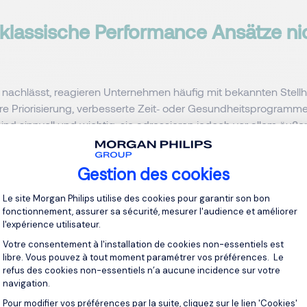
klassische Performance
Ans
ätze n
nachlässt, reagieren Unternehmen häufig mit bekannten Stell
rere Priorisierung, verbesserte Zeit‑ oder Gesundheitsprogramme
d sinnvoll und wichtig, sie adressieren jedoch vor allem äuße
gungen.
Gestion des cookies
e Energieverlust bei
High
Performern
hat jedoch häufig eine an
Plateforme de Gestion du Consentement 
t primär durch Arbeitsmenge oder Komplexität, sondern durch 
Le site Morgan Philips utilise des cookies pour garantir son bon
 Verlust innerer Resonanz. Wenn Arbeit zwar erfolgreich, aber 
fonctionnement, assurer sa sécurité, mesurer l'audience et améliorer
l'expérience utilisateur.
t wird, lässt sich Energie nicht durch zusätzliche Optimierung
Votre consentement à l'installation de cookies non-essentiels est
libre. Vous pouvez à tout moment paramétrer vos préférences. Le
nde Hebel liegt damit nicht auf der Leistungs‑, sondern auf de
refus des cookies non-essentiels n’a aucune incidence sur votre
ebene.
navigation.
Pour modifier vos préférences par la suite, cliquez sur le lien 'Cookies'
Axeptio consent