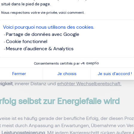
situé dans le pied de page.
erschätzte Rolle innerer Verbindung
Nous respectons votre vie privée, voici comment.
nergie im Arbeitskontext entsteht dort, wo Menschen eine ech
Voici pourquoi nous utilisons des cookies.
hrer Aufgabe, zum übergeordneten
Ziel
des Unternehmens und z
Partage de données avec Google
diese Verbindung schwächer, entsteht eine Form der Erschöpf
Cookie fonctionnel
ber langfristig große Wirkung entfaltet.
Mesure d'audience & Analytics
 bleiben engagiert, übernehmen
Verantwortung
und liefern Erg
Consentements certifiés par
schwindet jedoch die emotionale Bindung zur Arbeit. Begeister
Fermer
Je choisis
Je suis d'accord !
ersetzt, Gestaltung durch Erledigung. Über Zeit führt das zu sin
igkeit
, innerer Distanz und
erhöhter Wechselbereitschaft.
olg selbst zur Energiefalle wird
eise ist es häufig gerade der berufliche Erfolg, der diesen Pro
eht meist durch Anpassung an Erwartungen, Übernahme von Ve
e
Leistungssteigerung
. Mit jedem Karriereschritt rücken äußere