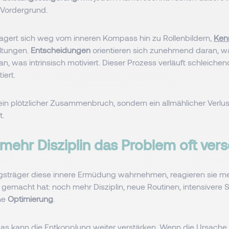
 Vordergrund.
lagert sich weg vom inneren Kompass hin zu Rollenbildern,
Ken
ltungen.
Entscheidungen
orientieren sich zunehmend daran, was
n, was intrinsisch motiviert. Dieser Prozess verläuft schleichen
iert.
kein plötzlicher Zusammenbruch, sondern ein allmählicher Verlu
t.
ehr Disziplin das Problem oft vers
sträger diese innere Ermüdung wahrnehmen, reagieren sie me
h gemacht hat: noch mehr Disziplin, neue Routinen, intensivere S
he
Optimierung
.
s kann die Entkopplung weiter verstärken. Wenn die Ursache