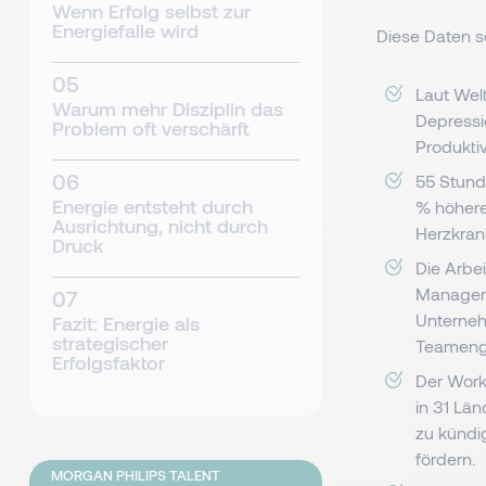
Wenn Erfolg selbst zur
Energiefalle wird
Diese Daten s
Laut Wel
Warum mehr Disziplin das
Depressi
Problem oft verschärft
Produktiv
55 Stund
Energie entsteht durch
% höhere
Ausrichtung, nicht durch
Herzkran
Druck
Die Arbe
Manager 
Unterneh
Fazit: Energie als
strategischer
Teameng
Erfolgsfaktor
Der Work
in 31 Lä
zu kündi
fördern.
MORGAN PHILIPS TALENT