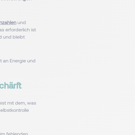
nzahlen
und
 erforderlich ist
d und bleibt
st an Energie und
chärft
ist mit dem, was
elbstkontrolle
 im fehlenden