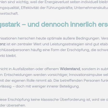
len sind wichtig, weil der Energieverlust selten individuell bleibt.
ngsqualität, Effektivität der Führungskräfte, Unternehmenskultu
wirtschaft.
gsstark – und dennoch innerlich er
anisationen herrschen heute optimale äußere Bedingungen. Vera
ienz
ist ein zentraler Wert und Leistungsstrategien sind gut etab
Schlüsselpersonen häufig eine Form der Erschöpfung, die schwer
kt bleibt.
 nicht in Ausfallzeiten oder offenem
Widerstand
, sondern in subt
: Entscheidungen werden vorsichtiger, Innovationsimpulse selt
 mit der eigenen Rolle nimmt ab. Die betreffenden Personen funk
rlässig – doch mit weniger innerer Beteiligung.
ese Erschöpfung keine klassische Überforderung ist, wird sie o
der übersehen.