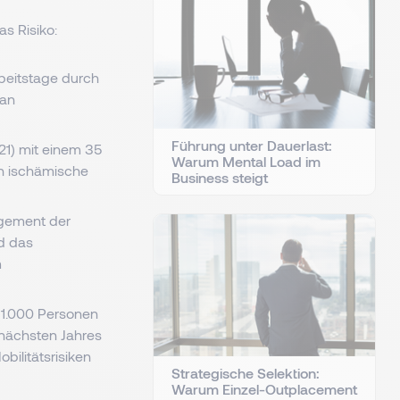
s Risiko:
rbeitstage durch
 an
Führung unter Dauerlast:
21) mit einem 35
Warum Mental Load im
ch ischämische
Business steigt
agement der
d das
m
31.000 Personen
 nächsten Jahres
ilitätsrisiken
Strategische Selektion:
Warum Einzel-Outplacement