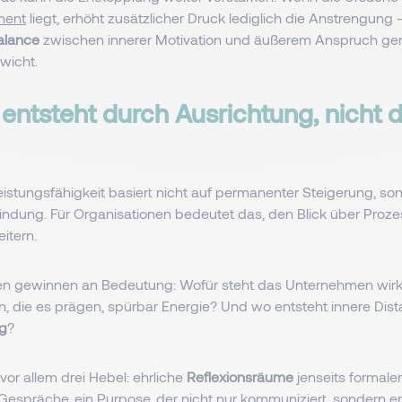
ment
liegt, erhöht zusätzlicher Druck lediglich die Anstrengung –
alance
zwischen innerer Motivation und äußerem Anspruch ger
wicht.
 entsteht durch Ausrichtung, nicht 
eistungsfähigkeit basiert nicht auf permanenter Steigerung, son
indung. Für Organisationen bedeutet das, den Blick über Proz
itern.
en gewinnen an Bedeutung: Wofür steht das Unternehmen wirk
 die es prägen, spürbar Energie? Und wo entsteht innere Dista
lg
?
or allem drei Hebel: ehrliche
Reflexionsräume
jenseits formaler
espräche, ein Purpose, der nicht nur kommuniziert, sondern 