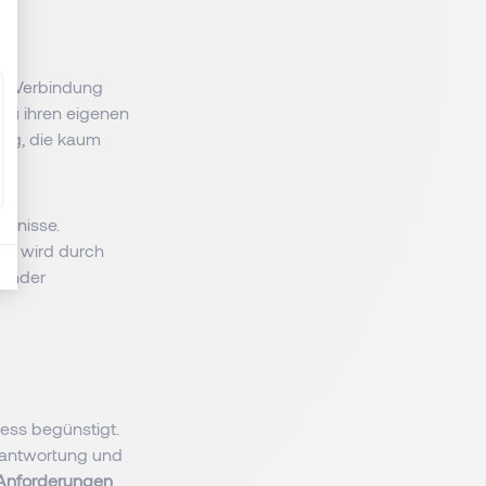
te Verbindung
u ihren eigenen
ung, die kaum
ebnisse.
ung wird durch
kender
zess begünstigt.
rantwortung und
Anforderungen