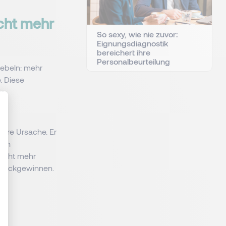
icht mehr
So sexy, wie nie zuvor:
Eignungsdiagnostik
bereichert ihre
Personalbeurteilung
hebeln: mehr
. Diese
re
dere Ursache. Er
: Personnalisez vos Options
den
nicht mehr
 zurückgewinnen.
r