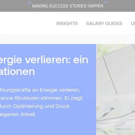
“
”
MAKING SUCCESS STORIES HAPPEN
INSIGHTS
SALARY GUIDES
U
gie verlieren: ein
sationen
ührungskräfte an Energie verlieren,
ce‑Strukturen stimmen. Er zeigt
 durch Optimierung und Druck
eigenen Arbeit.