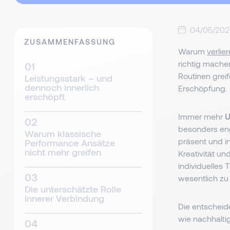
04/05/20
ZUSAMMENFASSUNG
Warum
verlie
richtig machen
Routinen grei
Leistungsstark – und
dennoch innerlich
Erschöpfung.
erschöpft
Immer mehr
U
besonders eng
Warum klassische
präsent und in
Performance Ansätze
nicht mehr greifen
Kreativität u
individuelles
wesentlich z
Die unterschätzte Rolle
innerer Verbindung
Die entscheide
wie nachhalti