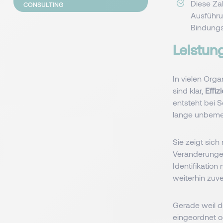
Diese Zah
CONSULTING
Ausführu
Bindungs
Leistun
In vielen Org
sind klar,
Effiz
entsteht bei 
lange unbemer
Sie zeigt sich
Veränderungen
Identifikation
weiterhin zuve
Gerade weil di
eingeordnet o