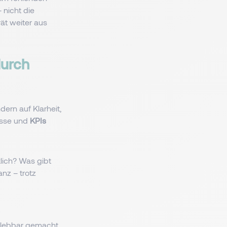
 nicht die
ät weiter aus
durch
dern auf Klarheit,
esse und
KPIs
lich? Was gibt
nz – trotz
erlebbar gemacht