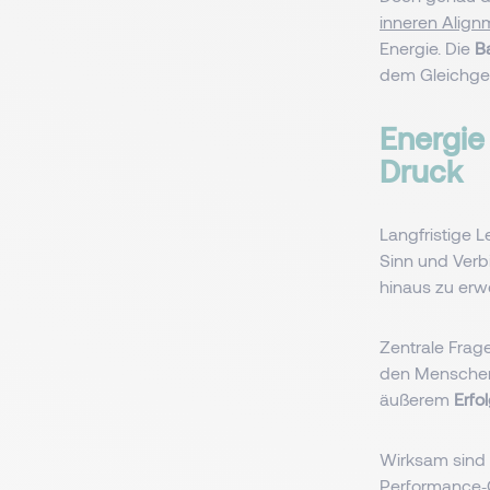
inneren Align
Energie. Die
B
dem Gleichge
Energie
Druck
Langfristige L
Sinn und Verb
hinaus zu erwe
Zentrale Frag
den Menschen,
äußerem
Erfo
Wirksam sind v
Performance‑G