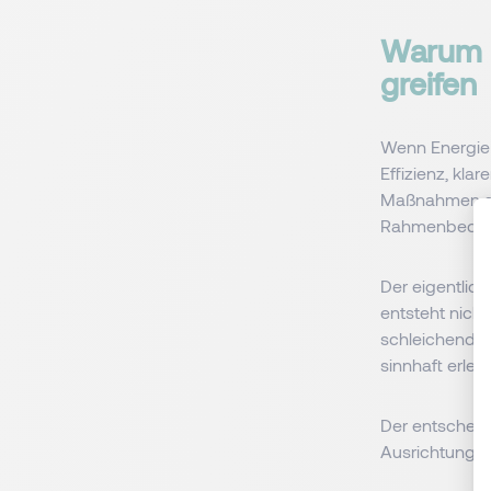
Warum 
greifen
Wenn Energie 
Effizienz, kla
Maßnahmen sin
Rahmenbedin
Der eigentlich
entsteht nich
schleichenden
sinnhaft erleb
Der entscheide
Ausrichtungs