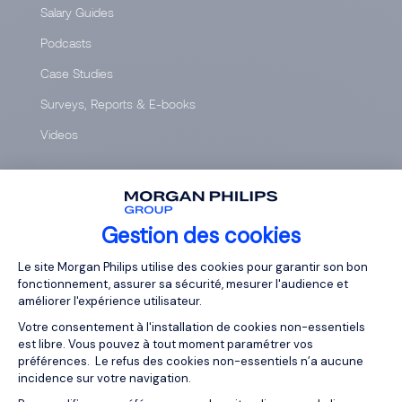
Salary Guides
Podcasts
Case Studies
Surveys, Reports & E-books
Videos
JOB DESCRIPTIONS
Accounting & Finance
Gestion des cookies
Digital
Plateforme de Gestion du Consentemen
Le site Morgan Philips utilise des cookies pour garantir son bon
Engineering & Industry
fonctionnement, assurer sa sécurité, mesurer l'audience et
améliorer l'expérience utilisateur.
General Management
Votre consentement à l'installation de cookies non-essentiels
Human Resources
est libre. Vous pouvez à tout moment paramétrer vos
préférences. Le refus des cookies non-essentiels n’a aucune
Insurance
incidence sur votre navigation.
IT