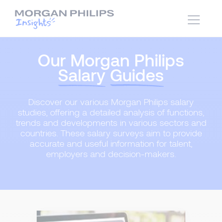
Our Morgan Philips
Salary
Guides
Discover our various Morgan Philips salary
studies, offering a detailed analysis of functions,
trends and developments in various sectors and
countries. These salary surveys aim to provide
accurate and useful information for talent,
employers and decision-makers.