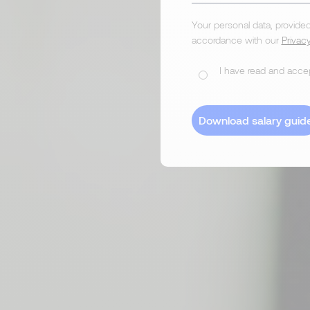
Your personal data, provided
accordance with our
Privac
I have read and accep