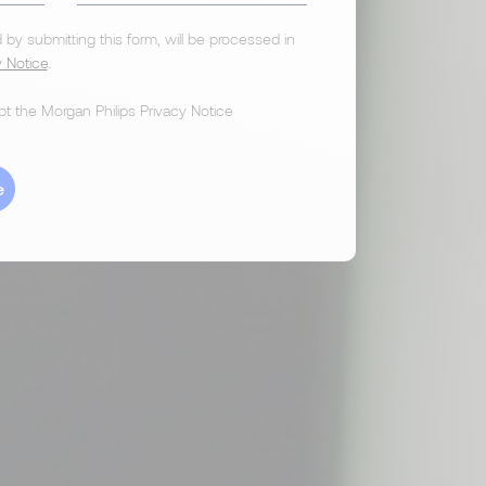
 by submitting this form, will be processed in
y Notice
.
t the Morgan Philips Privacy Notice