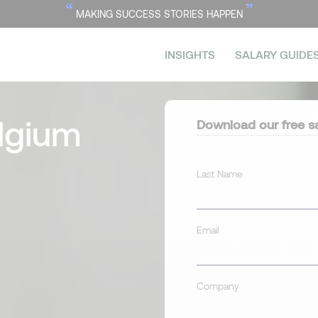
“
”
MAKING SUCCESS STORIES HAPPEN
INSIGHTS
SALARY GUIDE
lgium
Download our free sa
Last Name
Email
Company