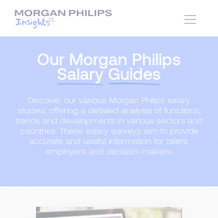
Our Morgan Philips
Salary
Guides
Discover our various Morgan Philips salary
studies, offering a detailed analysis of functions,
trends and developments in various sectors and
countries. These salary surveys aim to provide
accurate and useful information for talent,
employers and decision-makers.