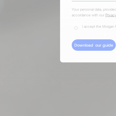
Your personal data, provided
accordance with our
Privac
I accept the Morgan P