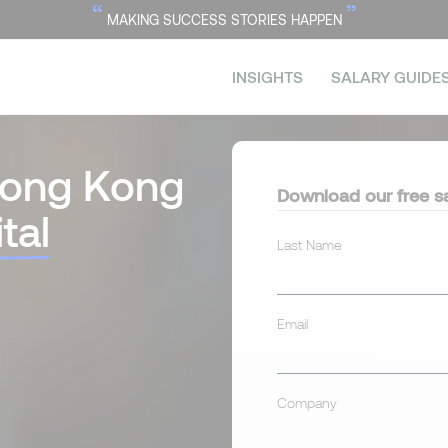
“
”
MAKING SUCCESS STORIES HAPPEN
INSIGHTS
SALARY GUIDE
Hong Kong
Download our free sa
tal
Last Name
Email
Company