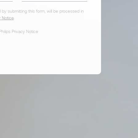
 by submitting this form, will be processed in
y Notice
hilips Privacy Notice