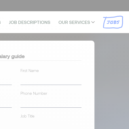
JOBS
S
JOB DESCRIPTIONS
OUR SERVICES
lary guide
First Name
Phone Number
Job Title