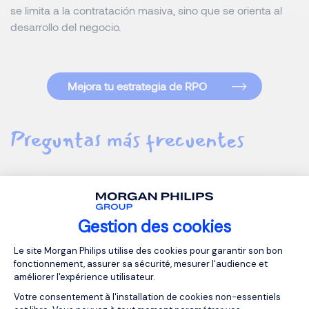
se limita a la contratación masiva, sino que se orienta al
desarrollo del negocio.
Mejora tu estrategia de RPO
Preguntas más frecuentes
¿Cuál es la diferencia entre un Recruiter y
un Talent Partner?
Gestion des cookies
Plateforme de Gestion du Consentemen
Le site Morgan Philips utilise des cookies pour garantir son bon
¿Por qué es clave entender el negocio
fonctionnement, assurer sa sécurité, mesurer l'audience et
antes de contratar?
améliorer l'expérience utilisateur.
Votre consentement à l'installation de cookies non-essentiels