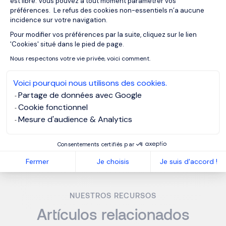
est libre. Vous pouvez à tout moment paramétrer vos
¿Qué valor aporta un Talent Partner a los
préférences. Le refus des cookies non-essentiels n’a aucune
hiring managers?
incidence sur votre navigation.
Pour modifier vos préférences par la suite, cliquez sur le lien
Axeptio consent
'Cookies' situé dans le pied de page.
¿Qué métricas son más relevantes hoy en
Nous respectons votre vie privée, voici comment.
Talent Acquisition?
Voici pourquoi nous utilisons des cookies.
Partage de données avec Google
¿Cuándo debería una empresa considerar
Cookie fonctionnel
el RPO?
Mesure d'audience & Analytics
Consentements certifiés par
MORGAN PHILIPS OUTSOURCING
Fermer
Je choisis
Je suis d'accord !
NUESTROS RECURSOS
Artículos relacionados