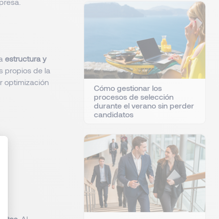
presa.
la
estructura y
s propios de la
r optimización
Cómo gestionar los
procesos de selección
durante el verano sin perder
candidatos
: Personnalisez vos Options
ostes
. Al