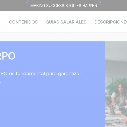
“
”
MAKING SUCCESS STORIES HAPPEN
CONTENIDOS
GUÍAS SALARIALES
DESCRIPCIONE
 RPO
RPO es fundamental para garantizar
.