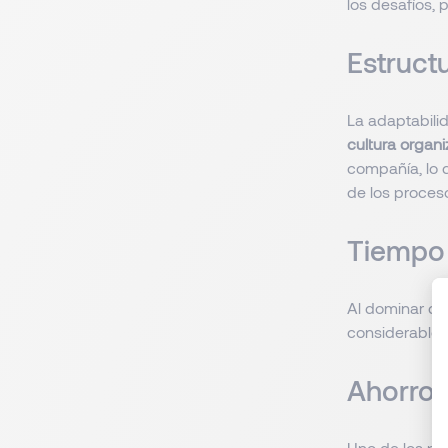
los desafíos,
Estructu
La adaptabili
cultura organi
compañía, lo 
de los proces
Tiempo 
Al dominar di
considerable
Ahorro 
Uno de los pri