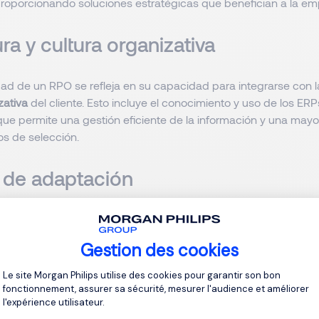
 proporcionando soluciones estratégicas que benefician a la em
ra y cultura organizativa
dad de un RPO se refleja en su capacidad para integrarse con 
zativa
del cliente. Esto incluye el conocimiento y uso de los ERP
que permite una gestión eficiente de la información y una mayo
os de selección.
de adaptación
ferentes plataformas tecnológicas, los consultores disminuyen
mente el
tiempo de adaptación
a nuevos clientes.
Gestion des cookies
Plateforme de Gestion du Consentement 
de tiempo y costes
Le site Morgan Philips utilise des cookies pour garantir son bon
fonctionnement, assurer sa sécurité, mesurer l'audience et améliorer
l'expérience utilisateur.
ncipales beneficios de esta solución es el
ahorro de tiempo y c