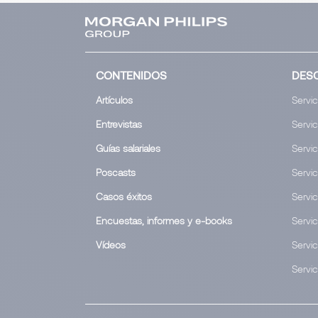
CONTENIDOS
DES
Artículos
Servic
Entrevistas
Servic
Guías salariales
Servi
Poscasts
Servi
Casos éxitos
Servic
Encuestas, informes y e-books
Servi
Vídeos
Servic
Servi