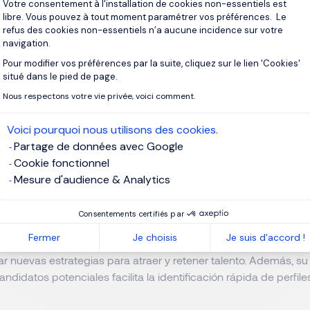
Votre consentement à l'installation de cookies non-essentiels est
l proceso de reclutamiento, las empresas pueden reducir signif
libre. Vous pouvez à tout moment paramétrer vos préférences. Le
refus des cookies non-essentiels n’a aucune incidence sur votre
ntratación y los gastos asociados a la búsqueda y selección d
navigation.
Pour modifier vos préférences par la suite, cliquez sur le lien 'Cookies'
Axeptio consent
a bases de datos
situé dans le pied de page.
Nous respectons votre vie privée, voici comment.
n de los procesos, junto con el
acceso a bases de datos
espec
Voici pourquoi nous utilisons des cookies.
anzada, permite una mayor eficiencia y una reducción del cost
Partage de données avec Google
Cookie fonctionnel
Mesure d'audience & Analytics
 innovador
Consentements certifiés par
novador
es otra de las característica clave. Al estar en contact
Fermer
Je choisis
Je suis d'accord !
ácticas del mercado y utilizar herramientas de vanguardia, los
r nuevas estrategias para atraer y retener talento. Además, s
ndidatos potenciales facilita la identificación rápida de perfile