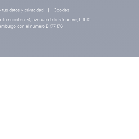
 tus datos y privacidad
|
Cookies
io social en 74, avenue de la Faïencerie, L-1510
xemburgo con el número B 177 178.