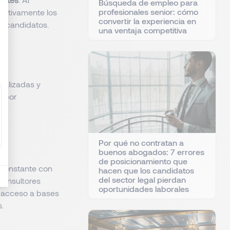
Búsqueda de empleo para
profesionales senior: cómo
icativamente los
convertir la experiencia en
e candidatos.
una ventaja competitiva
ializadas y
e por
Por qué no contratan a
buenos abogados: 7 errores
de posicionamiento que
o constante con
hacen que los candidatos
del sector legal pierdan
 consultores
oportunidades laborales
u acceso a bases
s.