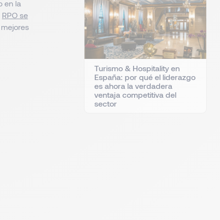
o en la
n
RPO se
 mejores
Turismo & Hospitality en
España: por qué el liderazgo
es ahora la verdadera
ventaja competitiva del
sector