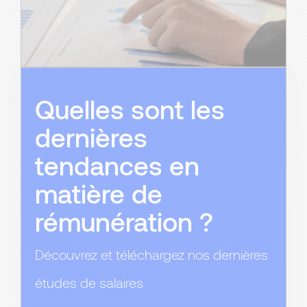
Quelles sont les
dernières
tendances en
matière de
rémunération ?
Découvrez et téléchargez nos dernières
études de salaires