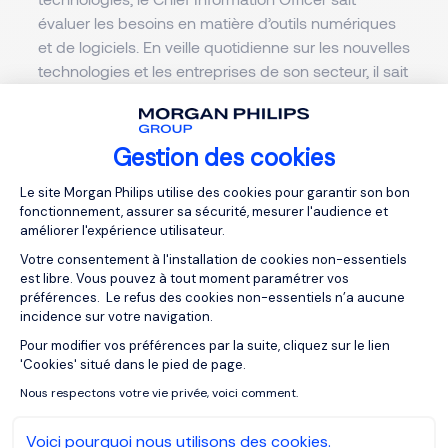
évaluer les besoins en matière d’outils numériques
et de logiciels. En veille quotidienne sur les nouvelles
technologies et les entreprises de son secteur, il sait
identifier celles qui peuvent assurer une stratégie
optimale, compétitive et innovante. En effet, le Chief
Information Officer est capable de comprendre et
Gestion des cookies
de mettre en œuvre des solutions logicielles
Plateforme de Gestion du Consentemen
complexes et d'évaluer les différentes options
Le site Morgan Philips utilise des cookies pour garantir son bon
fonctionnement, assurer sa sécurité, mesurer l'audience et
technologiques disponibles sur le marché.
améliorer l'expérience utilisateur.
Il est aussi un grand leader : il manage l’ensemble
Votre consentement à l'installation de cookies non-essentiels
est libre. Vous pouvez à tout moment paramétrer vos
des équipes informatiques et s’occupe aussi des
préférences. Le refus des cookies non-essentiels n’a aucune
prestataires externes. Il met en place des processus
incidence sur votre navigation.
de gestion de projets novateurs avec de nouvelles
Pour modifier vos préférences par la suite, cliquez sur le lien
Axeptio consent
solutions numériques. Il effectue le suivi des
'Cookies' situé dans le pied de page.
budgets digitaux et est capable d’annoncer
Nous respectons votre vie privée, voici comment.
précisément les délais liés aux différents projets
informatiques. Ainsi, il a un poste clé en intervenant
Voici pourquoi nous utilisons des cookies.