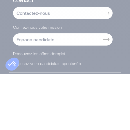
CONTACT
Contactez-nous
Confiez-nous votre mission
Espace candidats
Découvrez les offres d'emploi
Déposez votre candidature spontanée
Politique de Confidentialité
|
Accessibilité
|
Gestion
de vos données et confidentialité
|
Cookies
Morgan Philips Group, société anonyme de droit
luxembourgeois dont le siège social est situé 74, avenue
de la Faïencerie, L-1510 Luxembourg, immatriculée au
Registre du commerce et des sociétés de Luxembourg
sous le numéro B 177 178.