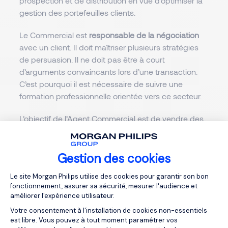
prospection et de distribution en vue d’optimiser la
gestion des portefeuilles clients.
Le Commercial est
responsable de la négociation
avec un client. Il doit maîtriser plusieurs stratégies
de persuasion. Il ne doit pas être à court
d’arguments convaincants lors d’une transaction.
C’est pourquoi il est nécessaire de suivre une
formation professionnelle orientée vers ce secteur.
L’objectif de l’Agent Commercial est de vendre des
produits, mais il est également important qu’il sache
fidéliser les clients de son entreprise
. Il utilise
différentes techniques de communication efficaces
Gestion des cookies
pour entretenir une bonne relation avec les clients.
Plateforme de Gestion du Consentemen
Le site Morgan Philips utilise des cookies pour garantir son bon
fonctionnement, assurer sa sécurité, mesurer l'audience et
améliorer l'expérience utilisateur.
Votre consentement à l'installation de cookies non-essentiels
est libre. Vous pouvez à tout moment paramétrer vos