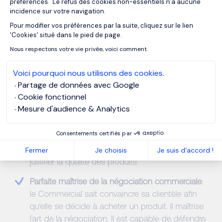
préférences. Le refus des cookies non-essentiels n’a aucune
incidence sur votre navigation.
Pour modifier vos préférences par la suite, cliquez sur le lien
Axeptio consent
Compétences
'Cookies' situé dans le pied de page.
Nous respectons votre vie privée, voici comment.
Hard-skills
Voici pourquoi nous utilisons des cookies.
Partage de données avec Google
Cookie fonctionnel
Connaissance technique
: le Commercial
Mesure d'audience & Analytics
connaît toutes les informations pertinentes sur
les offres à promouvoir. Il doit être en mesure de
Consentements certifiés par
répondre correctement aux questions
techniques ou financières des clients afin de
Fermer
Je choisis
Je suis d'accord !
justifier la qualité des produits.
Parfaite maîtrise de la négociation commerciale
:
le Commercial sait convaincre sa clientèle afin
qu’elle se décide à acheter un produit. Il maîtrise
l’art de la négociation. Il est capable de défendre