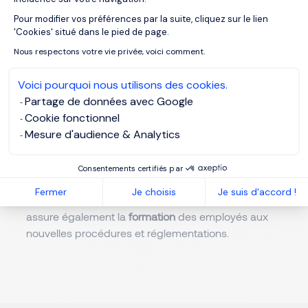
leur application.
Pour modifier vos préférences par la suite, cliquez sur le lien
Axeptio consent
'Cookies' situé dans le pied de page.
Le Directeur des Opérations a également pour
Nous respectons votre vie privée, voici comment.
mission de
maintenir la cohérence des règles et
régulations en vigueur
dans l'entreprise. Il identifie
Voici pourquoi nous utilisons des cookies.
les besoins de changement et pilote leur mise en
Partage de données avec Google
œuvre. Ce poste de manager nécessite souvent de
Cookie fonctionnel
superviser plusieurs équipes et de faire le point sur
Mesure d'audience & Analytics
la progression des projets auprès de la direction.
En tant que Directeur des Opérations, il fournit des
Consentements certifiés par
conseils précieux sur l'
optimisation des processus
Fermer
Je choisis
Je suis d'accord !
de production, de la Supply Chain, et des services. Il
assure également la
formation
des employés aux
nouvelles procédures et réglementations.