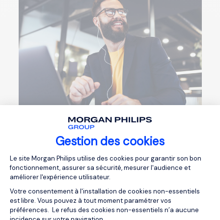
Gestion des cookies
Missions
principales
Plateforme de Gestion du Consentemen
Le site Morgan Philips utilise des cookies pour garantir son bon
fonctionnement, assurer sa sécurité, mesurer l'audience et
améliorer l'expérience utilisateur.
L'emploi du Directeur des Opérations implique de
comprendre et d'anticiper les besoins de l'entreprise
Votre consentement à l'installation de cookies non-essentiels
est libre. Vous pouvez à tout moment paramétrer vos
en matière de production et de services. Il évalue
préférences. Le refus des cookies non-essentiels n’a aucune
les impacts potentiels de nouvelles stratégies avant
incidence sur votre navigation.