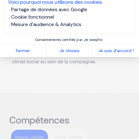
Voici pourquoi nous utilisons des cookies.
Le Directeur des Ressources Humaines veille aussi
Partage de données avec Google
à l’application de la législation du travail en vigueur.
Cookie fonctionnel
En outre, il garantit la politique de communication
Mesure d'audience & Analytics
interne et la diffusion des informations économiques
et sociales. Il représente la société lors des
Consentements certifiés par
négociations avec les représentants du personnel
Fermer
Je choisis
Je suis d'accord !
et gère les conflits. Il instaure également un bon
climat social au sein de la compagnie.
Compétences
Hard-skills