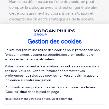
Humaines décrites sur sa fiche de poste, on peut
compter le dialogue avec la direction générale afin
d’être constamment au courant de la situation et
d’adapter les objectifs stratégiques de la société.
On a aussi le recueil des attentes et des besoins
des collaborateurs auprès des différentes directions
de l’entreprise. Il doit également suivre l’évolution et
Gestion des cookies
ajuster éventuellement toute stratégie RH déployée.
Plateforme de Gestion du Consentemen
Le site Morgan Philips utilise des cookies pour garantir son bon
Le DRH est aussi responsable de la gestion du
fonctionnement, assurer sa sécurité, mesurer l'audience et
choix des prestataires éventuels. Il adapte des
améliorer l'expérience utilisateur.
salariés à la révolution digitale et favorise
Votre consentement à l'installation de cookies non-essentiels
l’émergence de nouvelles formes de travail. Il établit
est libre. Vous pouvez à tout moment paramétrer vos
préférences. Le refus des cookies non-essentiels n’a aucune
l’entretien et l’organisation du dialogue social et
incidence sur votre navigation.
instaure la grille salariale de l’entreprise. Il gère
Pour modifier vos préférences par la suite, cliquez sur le lien
l’évolution des carrières en valorisant la mobilité et la
Axeptio consent
'Cookies' situé dans le pied de page.
formation. Il sensibilise le personnel aux contraintes
Nous respectons votre vie privée, voici comment.
d’hygiène et de sécurité et s’occupe du
recrutement des salariés sous sa responsabilité.