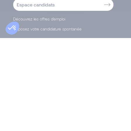
Espace candidats
Découvrez les offres d'emploi
Déposez votre candidature spontanée
Politique de Confidentialité
|
Accessibilité
|
Gestion
de vos données et confidentialité
|
Cookies
Morgan Philips Group, société anonyme de droit
luxembourgeois dont le siège social est situé 74, avenue
de la Faïencerie, L-1510 Luxembourg, immatriculée au
Registre du commerce et des sociétés de Luxembourg
sous le numéro B 177 178.
© 2026 Morgan Philips Group SA