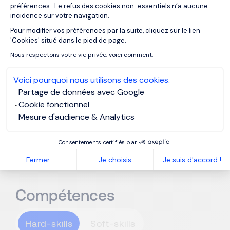
préférences. Le refus des cookies non-essentiels n’a aucune
s’évertue, avec l’appui des équipes techniques, à
incidence sur votre navigation.
trouver les meilleurs compromis entre les
Pour modifier vos préférences par la suite, cliquez sur le lien
Axeptio consent
contraintes budgétaires ou liées à la qualité et
'Cookies' situé dans le pied de page.
l’exigences des consommateurs. Le Directeur
Nous respectons votre vie privée, voici comment.
Marketing est sans cesse en
négociation avec les
partenaires commerciaux
pour s’assurer que les
Voici pourquoi nous utilisons des cookies.
dépenses soient alignées avec le budget de
Partage de données avec Google
l'entreprise.
Cookie fonctionnel
Mesure d'audience & Analytics
Consentements certifiés par
Fermer
Je choisis
Je suis d'accord !
Compétences
Hard-skills