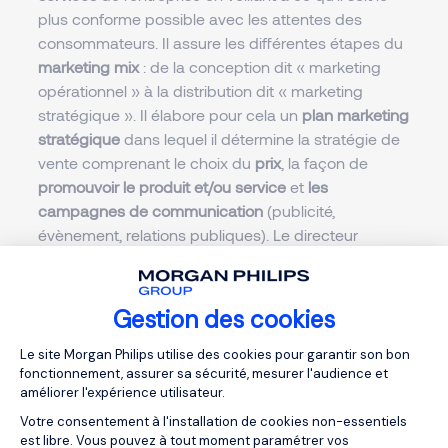
plus conforme possible avec les attentes des
consommateurs. Il assure les différentes étapes du
marketing mix
: de la conception dit « marketing
opérationnel » à la distribution dit « marketing
stratégique ». Il élabore pour cela un
plan marketing
stratégique
dans lequel il détermine la stratégie de
vente comprenant le choix du
prix
, la façon de
promouvoir le produit et/ou service
et
les
campagnes de communication
(publicité,
évènement, relations publiques). Le directeur
Marketing est à la tête de la conception et la mise
en œuvre des plans de lancement des produits
et/ou services, en veillant à ce qu’ils soient
Gestion des cookies
innovants, pour
maximiser les ventes
et
améliorer la
Plateforme de Gestion du Consentemen
visibilité de l'entreprise
. Il
analyse les tendances
et
Le site Morgan Philips utilise des cookies pour garantir son bon
fonctionnement, assurer sa sécurité, mesurer l'audience et
effectue régulièrement une
veille marketing
pour
améliorer l'expérience utilisateur.
trouver des idées originales et créatives.
Votre consentement à l'installation de cookies non-essentiels
est libre. Vous pouvez à tout moment paramétrer vos
Tout au long du développement du produit, il