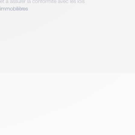
et à assurer la conformité avec les lois
immobilières
.