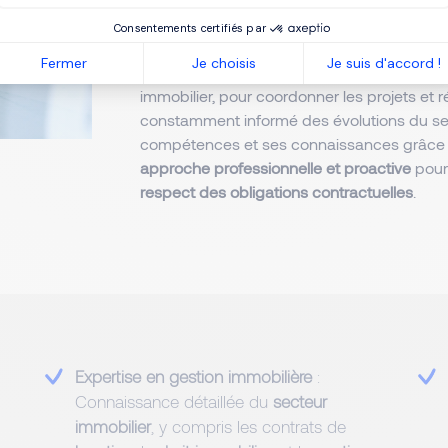
résolution
des problèmes et la
communicat
Consentements certifiés par
En outre, le Gestionnaire Locatif travaille e
Fermer
Je choisis
Je suis d'accord !
domaine immobilier, tels que les agents imm
immobilier, pour coordonner les projets et 
constamment informé des évolutions du sec
compétences et ses connaissances grâce à 
approche professionnelle et proactive
pour 
respect des obligations contractuelles
.
Expertise en gestion immobilière
:
Connaissance détaillée du
secteur
immobilier
, y compris les contrats de