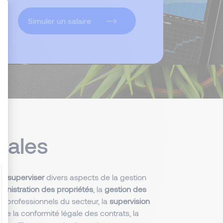
Simuler un salaire
: Personnalisez vos Options
pales
de
superviser
divers aspects de la gestion
inistration des propriétés
, la
gestion des
s professionnels du secteur, la
supervision
e de la conformité légale des contrats, la