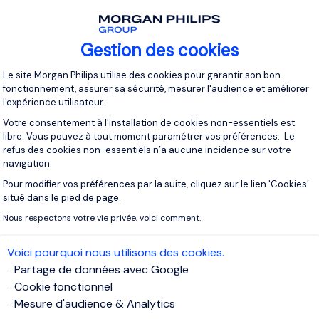
Gestion des cookies
Plateforme de Gestion du Consentement 
Le site Morgan Philips utilise des cookies pour garantir son bon
fonctionnement, assurer sa sécurité, mesurer l'audience et améliorer
l'expérience utilisateur.
Votre consentement à l'installation de cookies non-essentiels est
libre. Vous pouvez à tout moment paramétrer vos préférences. Le
refus des cookies non-essentiels n’a aucune incidence sur votre
navigation.
Pour modifier vos préférences par la suite, cliquez sur le lien 'Cookies'
Axeptio consent
Missions
princi
situé dans le pied de page.
Nous respectons votre vie privée, voici comment.
Voici pourquoi nous utilisons des cookies.
Le poste de Gestionnaire Locatif implique 
Partage de données avec Google
locative et immobilière. Cela comprend l'
adm
Cookie fonctionnel
contrats de location
, la
coordination
avec le
Mesure d'audience & Analytics
des réparations et de l'entretien, la garanti