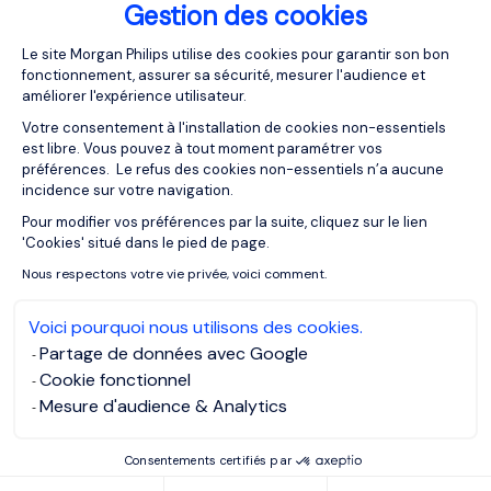
Missions
principales
Gestion des cookies
Plateforme de Gestion du Consentemen
Le site Morgan Philips utilise des cookies pour garantir son bon
L’Ingénieur HSE a pour mission de garantir
la santé
fonctionnement, assurer sa sécurité, mesurer l'audience et
et la sécurité des employés au sein d’une
améliorer l'expérience utilisateur.
entreprise
. Il assume plusieurs tâches importantes,
Votre consentement à l'installation de cookies non-essentiels
comme la mise en œuvre d'une politique de
est libre. Vous pouvez à tout moment paramétrer vos
sécurité stricte pour réduire les accidents du travail
préférences. Le refus des cookies non-essentiels n’a aucune
incidence sur votre navigation.
et veiller au respect des consignes de sécurité. Il
assure également que les installations sont fiables
Pour modifier vos préférences par la suite, cliquez sur le lien
Axeptio consent
'Cookies' situé dans le pied de page.
afin de garantir la sécurité des employés. Pour cela,
il procède à des inspections régulières pour
Nous respectons votre vie privée, voici comment.
détecter tout risque et mettre en œuvre les mesures
Voici pourquoi nous utilisons des cookies.
préventives appropriées. Il établit souvent des
Partage de données avec Google
rapports qu'il transmet à la direction concernant les
Cookie fonctionnel
performances de la société en matière de HSE.
Mesure d'audience & Analytics
L’Ingénieur HSE
élabore et met en œuvre des
politiques ainsi que des procédures pour garantir la
Consentements certifiés par
conformité réglementaire
. Il s'assure de rester à jour