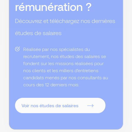
rémunération ?
Découvrez et téléchargez nos dernières
études de salaires
Réalisée par nos spécialistes du
recrutement, nos études des salaires se
fondent sur les missions réalisées pour
nos clients et les milliers d'entretiens
candidats menés par nos consultants au
cours des 12 derniers mois.
Voir nos études de salaires