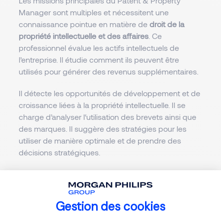
Les missions principales du Patent & Property
Manager sont multiples et nécessitent une
connaissance pointue en matière de
droit de la
propriété intellectuelle et des affaires
. Ce
professionnel évalue les actifs intellectuels de
l’entreprise. Il étudie comment ils peuvent être
utilisés pour générer des revenus supplémentaires.
Il détecte les opportunités de développement et de
croissance liées à la propriété intellectuelle. Il se
charge d’analyser l‘utilisation des brevets ainsi que
des marques. Il suggère des stratégies pour les
utiliser de manière optimale et de prendre des
décisions stratégiques.
En plus de sa mission de management, assurer la
conformité des activités et des avoirs de l’entreprise
avec les lois en vigueur et réglementations fait
Gestion des cookies
partie de ses missions. Lorsque le Patent & Property
Plateforme de Gestion du Consentemen