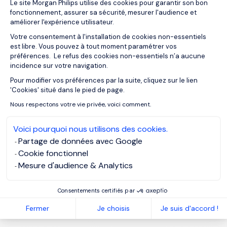
Manager travaille pour un organisme de
Le site Morgan Philips utilise des cookies pour garantir son bon
réglementation, il veille à ce que les lois soient
fonctionnement, assurer sa sécurité, mesurer l'audience et
améliorer l'expérience utilisateur.
respectées. Par ailleurs, il s’assure que les
partenaires externes soient en mesure de fournir
Votre consentement à l'installation de cookies non-essentiels
est libre. Vous pouvez à tout moment paramétrer vos
des conseils pertinents et aptes à protéger les
préférences. Le refus des cookies non-essentiels n’a aucune
intérêts de la société. Elle doit être en mesure de
incidence sur votre navigation.
prévenir et faire face aux éventuelles violations. En
Pour modifier vos préférences par la suite, cliquez sur le lien
Axeptio consent
outre, il assure une communication efficace avec les
'Cookies' situé dans le pied de page.
différentes parties prenantes : équipes de R&D,
Nous respectons votre vie privée, voici comment.
membres de la direction, agences et bureaux des
brevets.
Voici pourquoi nous utilisons des cookies.
Partage de données avec Google
Ce professionnel assure le management de
Cookie fonctionnel
l’information. Ainsi, l’Intellectual Property Manager
Mesure d'audience & Analytics
est apte à délivrer des services de conseil. Il est
également chargé de l’innovation et de
Consentements certifiés par
l’amélioration continue des services relatifs aux
brevets et à la propriété intellectuelle.
Fermer
Je choisis
Je suis d'accord !