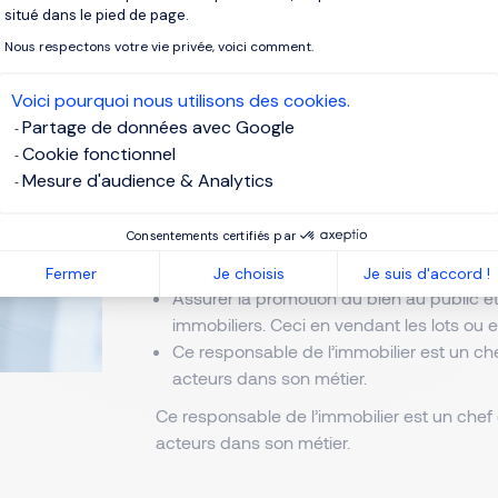
situé dans le pied de page.
Missions
princi
Nous respectons votre vie privée, voici comment.
Voici pourquoi nous utilisons des cookies.
Le Promoteur est chargé des tâches suivan
Partage de données avec Google
Cookie fonctionnel
Rechercher et acheter un terrain.
Mesure d'audience & Analytics
Déterminer la réalisation finale.
Concevoir les plans en compagnie des ar
Consentements certifiés par
Préparer les appels d’offres afin de trou
de construction du bâtiment.
Fermer
Je choisis
Je suis d'accord !
Assurer la promotion du bien au public 
immobiliers. Ceci en vendant les lots ou e
Ce responsable de l’immobilier est un ch
acteurs dans son métier.
Ce responsable de l’immobilier est un chef
acteurs dans son métier.