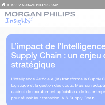
RETOUR À MORGAN PHILIPS GROUP
L’impact de l’Intelligence
Supply Chain : un enjeu
stratégique
L’Intelligence Artificielle (IA) transforme la Supply 
logistique et la gestion des coûts. Mais son adopt
cabinet de recrutement spécialisé aide les entrepri
pour réussir leur transition IA & Supply Chain.