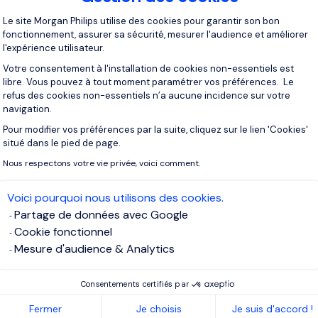
Plateforme de Gestion du Consentement 
 supply chain couvre des domaines variés, allant de l’analyse pr
Le site Morgan Philips utilise des cookies pour garantir son bon
cée, ce qui nécessite une recherche ciblée de profils alliant ex
fonctionnement, assurer sa sécurité, mesurer l'audience et améliorer
ision stratégique.
l'expérience utilisateur.
Votre consentement à l'installation de cookies non-essentiels est
libre. Vous pouvez à tout moment paramétrer vos préférences. Le
ipaux atouts d’un
cabinet de recrutement
est sa capacité à acc
refus des cookies non-essentiels n’a aucune incidence sur votre
ualifiés qui ne sont pas nécessairement en recherche active. C
navigation.
 le marché, nécessitent une approche proactive et personnalisée
Pour modifier vos préférences par la suite, cliquez sur le lien 'Cookies'
Axeptio consent
rejoindre une nouvelle structure. L’
expertise d’un cabinet
perm
situé dans le pied de page.
c précision non seulement les compétences techniques des ca
Nous respectons votre vie privée, voici comment.
pacité à comprendre les enjeux business et à s’intégrer effica
Voici pourquoi nous utilisons des cookies.
Partage de données avec Google
i faire appel à un cabinet de recru
Cookie fonctionnel
isé en IA & Supply Chain ?
Mesure d'audience & Analytics
Consentements certifiés par
on des experts IA & Supply Chain
: Les cabinets de recrutement
fié et d’outils de sourcing avancés pour repérer les meilleurs p
Fermer
Je choisis
Je suis d'accord !