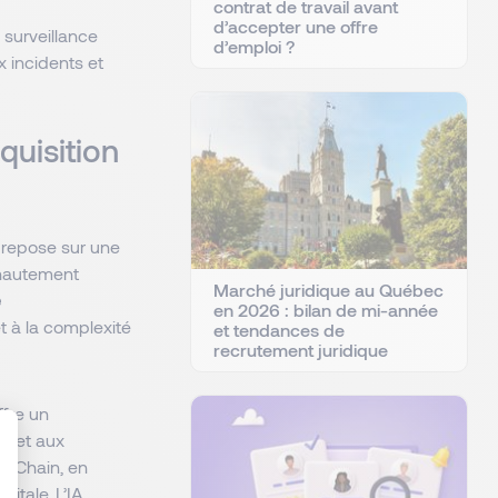
contrat de travail avant
d’accepter une offre
 surveillance
d’emploi ?
x incidents et
quisition
 repose sur une
autement
Marché juridique au Québec
e
en 2026 : bilan de mi-année
t à la complexité
et tendances de
recrutement juridique
ffre un
ermet aux
y Chain, en
itale. L’IA