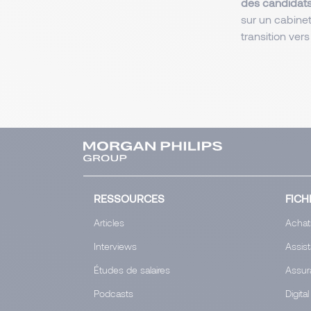
des candidats 
sur un cabine
transition ver
RESSOURCES
FICH
Articles
Achat
Interviews
Assis
Études de salaires
Assur
Podcasts
Digital