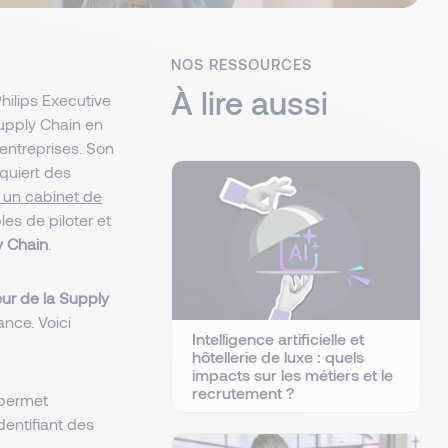
NOS RESSOURCES
À lire aussi
hilips Executive
Supply Chain en
 entreprises. Son
quiert des
à un cabinet de
es de piloter et
y Chain
.
ur de la Supply
ance. Voici
Intelligence artificielle et
hôtellerie de luxe : quels
impacts sur les métiers et le
recrutement ?
A permet
dentifiant des