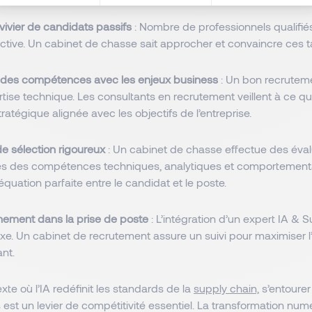
vivier de candidats passifs
: Nombre de professionnels qualifié
ctive. Un cabinet de chasse sait approcher et convaincre ces t
 des compétences avec les enjeux business
: Un bon recruteme
rtise technique. Les consultants en recrutement veillent à ce qu
tratégique alignée avec les objectifs de l’entreprise.
e sélection rigoureux
: Un cabinet de chasse effectue des éval
s des compétences techniques, analytiques et comportement
déquation parfaite entre le candidat et le poste.
ment dans la prise de poste
: L’intégration d’un expert IA & 
e. Un cabinet de recrutement assure un suivi pour maximiser l’
ant.
te où l’IA redéfinit les standards de la
supply chain,
s’entourer
 est un levier de compétitivité essentiel. La transformation nu