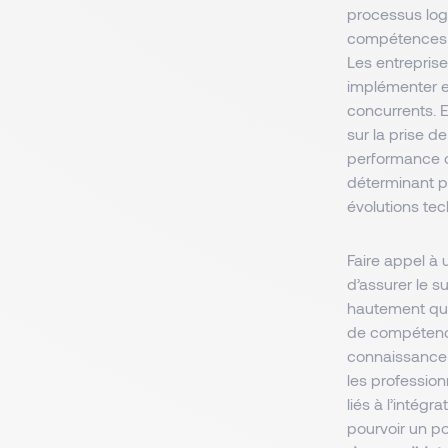
processus log
compétences po
Les entreprise
implémenter e
concurrents. E
sur la prise d
performance op
déterminant po
évolutions tec
Faire appel à
d’assurer le s
hautement qua
de compétences
connaissance 
les professio
liés à l’intég
pourvoir un po