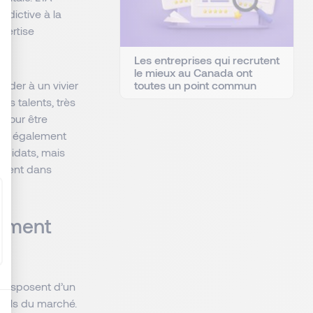
: Personnalisez vos Options
édictive à la
pertise
Les entreprises qui recrutent
le mieux au Canada ont
toutes un point commun
éder à un vivier
es talents, très
 pour être
et également
ndidats, mais
cement dans
tement
 disposent d’un
rofils du marché.