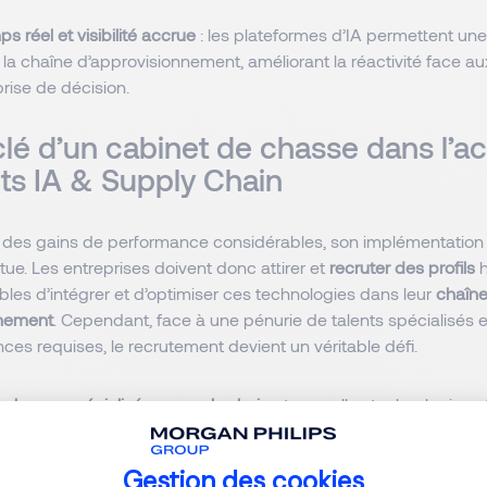
ps réel et visibilité accrue
: les plateformes d’IA permettent une
la chaîne d’approvisionnement, améliorant la réactivité face au
 prise de décision.
clé d’un cabinet de chasse dans l’ac
nts IA & Supply Chain
te des gains de performance considérables, son implémentation
tue. Les entreprises doivent donc attirer et
recruter des profils
h
bles d’intégrer et d’optimiser ces technologies dans leur
chaîn
nnement
. Cependant, face à une pénurie de talents spécialisés e
es requises, le recrutement devient un véritable défi.
 chasse spécialisé en supply chain
et nouvelles technologies o
 stratégique pour identifier et attirer ces talents rares. Il p
e définir précisément leurs besoins en compétences IA & Suppl
Gestion des cookies
des spécificités des projets et des enjeux de transformation dig