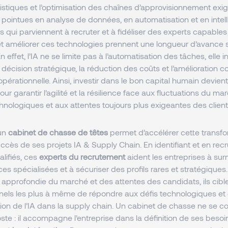
istiques et l’optimisation des chaînes d’approvisionnement exi
intues en analyse de données, en automatisation et en intellige
s qui parviennent à recruter et à fidéliser des experts capables
t améliorer ces technologies prennent une longueur d’avance s
n effet, l’IA ne se limite pas à l’automatisation des tâches, elle 
e décision stratégique, la réduction des coûts et l’amélioration c
érationnelle. Ainsi, investir dans le bon capital humain devient
ur garantir l’agilité et la résilience face aux fluctuations du ma
hnologiques et aux attentes toujours plus exigeantes des clien
 un
cabinet de chasse de têtes
permet d’accélérer cette transfo
uccès de ses projets IA & Supply Chain. En identifiant et en recr
lifiés, ces
experts du recrutement
aident les entreprises à sur
 spécialisées et à sécuriser des profils rares et stratégiques.
approfondie du marché et des attentes des candidats, ils cibl
nnels les plus à même de répondre aux défis technologiques et
ration de l’IA dans la supply chain. Un cabinet de chasse ne se 
ste : il accompagne l’entreprise dans la définition de ses besoins