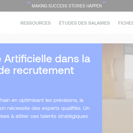
“
”
MAKING SUCCESS STORIES HAPPEN
RESSOURCES
ÉTUDES DES SALAIRES
FICHE
 Artificielle dans la
 de recrutement
Chain en optimisant les prévisions, la
ion nécessite des experts qualifiés. Un
ses à attirer ces talents stratégiques