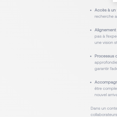
Accès à un 
recherche a
Alignement
pas à l’expe
une vision s
Processus d
approfondie
garantir l’a
Accompagne
être complex
nouvel arriv
Dans un contex
collaborateurs