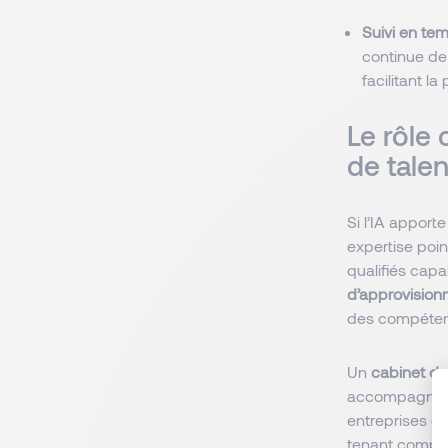
Suivi en tem
continue de 
facilitant la
Le rôle 
de tale
Si l’IA appor
expertise poin
qualifiés capa
d’approvisio
des compétenc
Un
cabinet de
accompagnement
entreprises d
tenant compte 