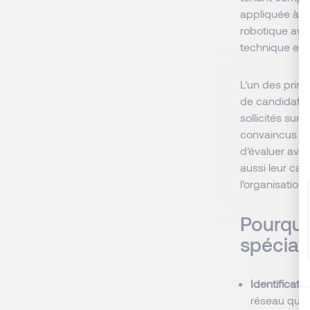
appliquée à la
robotique avan
technique et v
L’un des princ
de candidats q
sollicités sur
convaincus de 
d’évaluer ave
aussi leur ca
l’organisation.
Pourquo
spécial
Identificati
réseau quali