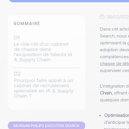
05/03/202
SOMMAIRE
Dans cet artic
Search, nous e
optimisant la 
Le rôle clé d’un cabinet
de chasse dans
adoption devie
l’acquisition de talents IA
compétences p
& Supply Chain
chasse de têt
superviser ce
Pourquoi faire appel à un
cabinet de recrutement
L’intégration de
spécialisé en IA & Supply
Chain
, offran
Chain ?
quelques domai
Optimisatio
d’anticiper 
MORGAN PHILIPS EXECUTIVE SEARCH
tendances 