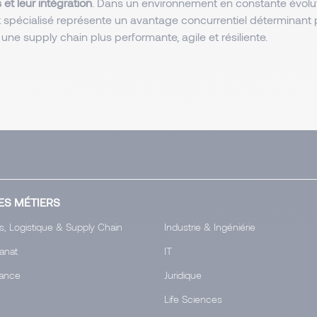
et leur intégration
. Dans un environnement en constante évolut
t spécialisé représente un avantage concurrentiel déterminant p
s une supply chain plus performante, agile et résiliente.
ES MÉTIERS
s, Logistique & Supply Chain
Industrie & Ingéniérie
tanat
IT
ance
Juridique
Life Sciences