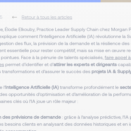
5
Retour à tous les articles
le, Élodie Elkouby, Practice Leader Supply Chain chez Morgan P
xplique comment l’Intelligence Artificielle (IA) révolutionne la 
gestion des flux, la prévision de la demande et la résilience des
nt essentielle pour rester compétitif, mais sa mise en œuvre re
ointues. Face à la pénurie de talents spécialisés,
faire appel 
es
permet d’identifier et d’
attirer les experts et dirigeants
capabl
s transformations et d’assurer le succès des
projets IA & Suppl
 l’
Intelligence Artificielle (IA)
transforme profondément le
secte
t des opportunités d’optimisation et d’amélioration de la perform
nes clés où l’IA joue un rôle majeur :
n des prévisions de demande
: grâce à l’analyse prédictive, l’I
les besoins clients en analysant des données historiques et en i
de consommation.