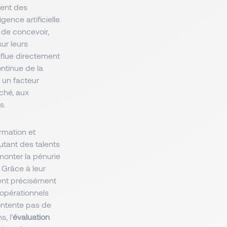
gent des
nce artificielle.
 de concevoir,
ur leurs
influe directement
ontinue de la
 un facteur
rché, aux
ts.
rmation et
utant des talents
monter la pénurie
 Grâce à leur
ent précisément
 opérationnels
contente pas de
, l’
évaluation