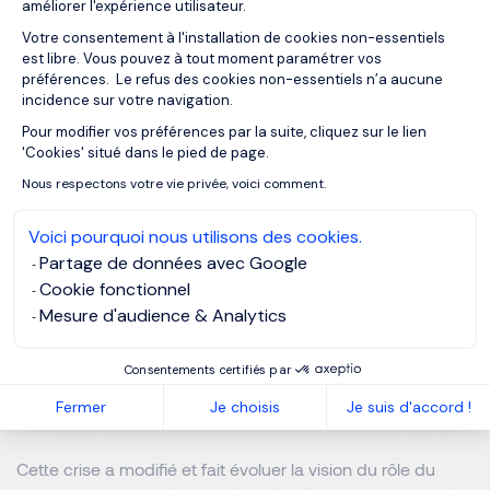
améliorer l'expérience utilisateur.
habituelles. Finalement, on s’aperçoit que cette forme de
Votre consentement à l'installation de cookies non-essentiels
communication et d’interaction entre le haut management
est libre. Vous pouvez à tout moment paramétrer vos
et le salarié fonctionne !
préférences. Le refus des cookies non-essentiels n’a aucune
incidence sur votre navigation.
Comment votre rôle a-t-il évolué ? Selon vous, quels sont
Pour modifier vos préférences par la suite, cliquez sur le lien
Axeptio consent
les enjeux majeurs d’un DRH aujourd’hui ? En quoi cette
'Cookies' situé dans le pied de page.
crise a-t-elle modifié le regard des collaborateurs sur la
Nous respectons votre vie privée, voici comment.
DRH ?
Voici pourquoi nous utilisons des cookies.
La DRH a été extrêmement sollicitée pendant toute cette
Partage de données avec Google
période et elle continue de l’être aujourd’hui. Le rôle de la
Cookie fonctionnel
DRH à l’issue de la crise sanitaire et pendant toute cette
Mesure d'audience & Analytics
période, a considérablement évolué. On est beaucoup
plus dans une direction que je qualifierai stratégique plutôt
Consentements certifiés par
qu’une direction support. Il y a eu une grande
Fermer
Je choisis
Je suis d'accord !
mobilisation.
Cette crise a modifié et fait évoluer la vision du rôle du