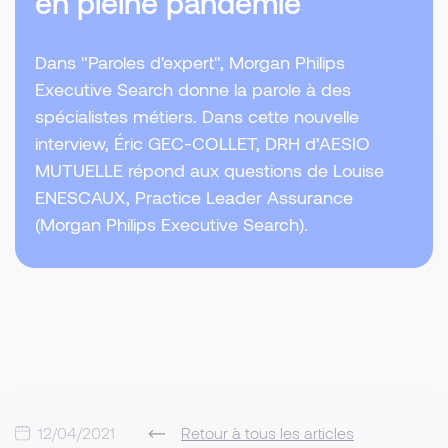
en pleine pandémie
Dans "Paroles d'expert", Morgan Philips
Executive Search donne la parole à des
spécialistes métiers. Dans cette nouvelle
interview, Éric GEC-COLLET, DRH d’AESIO
MUTUELLE répond aux questions de Louise
ENESCAUX, Practice Leader Assurance
(Morgan Philips Executive Search).
12/04/2021
Retour à tous les articles