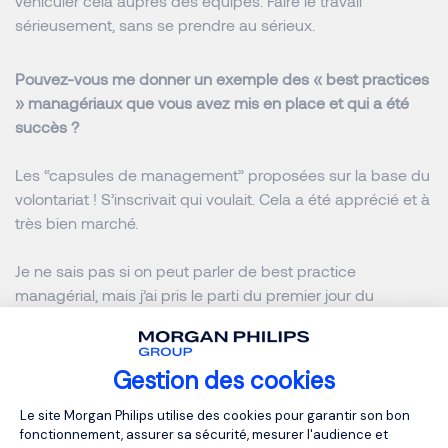
véhiculer cela auprès des équipes. Faire le travail
sérieusement, sans se prendre au sérieux.
Pouvez-vous me donner un exemple des « best practices
» managériaux que vous avez mis en place et qui a été
succès ?
Les “capsules de management” proposées sur la base du
volontariat ! S’inscrivait qui voulait. Cela a été apprécié et à
très bien marché.
Je ne sais pas si on peut parler de best practice
managérial, mais j’ai pris le parti du premier jour du
confinement jusqu’au dernier jour du confinement d’écrire
au moins un mail quotidien à tous les salariés (un le matin
et un le soir quand j’étais en forme). Et il faut pouvoir se
Gestion des cookies
renouveler ! Cela m’a permis d’engager une conversation
Plateforme de Gestion du Consentemen
avec l’ensemble des salariés que je qualifie « d’aplatie »
Le site Morgan Philips utilise des cookies pour garantir son bon
fonctionnement, assurer sa sécurité, mesurer l'audience et
car elle ne passait pas par les « strates managériales »