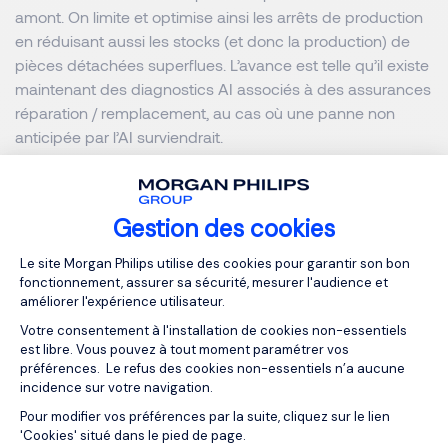
amont. On limite et optimise ainsi les arrêts de production
en réduisant aussi les stocks (et donc la production) de
pièces détachées superflues. L’avance est telle qu’il existe
maintenant des diagnostics AI associés à des assurances
réparation / remplacement, au cas où une panne non
anticipée par l’AI surviendrait.
• Enfin, ces technologies sont critiques pour améliorer
l’efficience énergétique des process industriels. Grâce à
Gestion des cookies
l’AIoT, on modélise ces process et leur consommation
Plateforme de Gestion du Consentemen
d’énergie. On peut ainsi trouver les paramètres et réglages
Le site Morgan Philips utilise des cookies pour garantir son bon
fonctionnement, assurer sa sécurité, mesurer l'audience et
optimaux qui réduisent cette consommation. Pour tenir les
améliorer l'expérience utilisateur.
accords de Paris et limiter la hausse de température à
Votre consentement à l'installation de cookies non-essentiels
1.5°C, les émissions de l’industrie et de la logistique doivent
est libre. Vous pouvez à tout moment paramétrer vos
baisser de 45% d’ici 2030. Nous n’y arriverons pas sans
préférences. Le refus des cookies non-essentiels n’a aucune
mettre en œuvre ces technologies, dans le cadre de
incidence sur votre navigation.
stratégies « bas carbone » généralisées.
Pour modifier vos préférences par la suite, cliquez sur le lien
Axeptio consent
'Cookies' situé dans le pied de page.