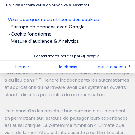
4. Si l’importance de
Nous respectons votre vie privée, voici comment.
l’innovation n’est plus à
Voici pourquoi nous utilisons des cookies.
démontrer, quels seraient les
Partage de données avec Google
principaux leviers à actionner
Cookie fonctionnel
Mesure d'audience & Analytics
pour la rendre plus agile et
compétitive ?
Consentements certifiés par
Fermer
Je choisis
Je suis d'accord !
On a besoin dans l’OT de la même révolution que celle qui
a eu lieu dans l’IT : rendre indépendants les automatismes
et applications du hardware; avoir des systèmes ouverts ;
standardiser les protocoles de communication.
Faire connaître les projets « bas carbone » qui marchent
en permettant aux acteurs de partager leurs expériences
est aussi critique. La plateforme Ambition 4 Climate que
vient de lancer l’Afep est intéressante à ce titre. Les start-