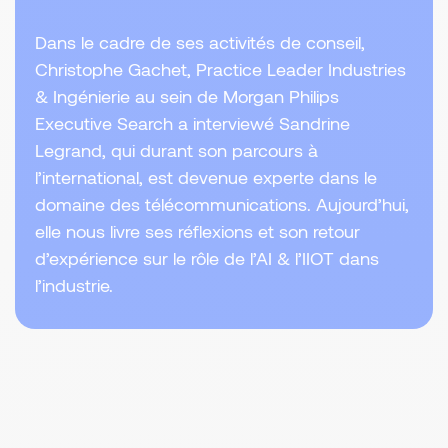
Dans le cadre de ses activités de conseil,
Christophe Gachet, Practice Leader Industries
& Ingénierie au sein de Morgan Philips
Executive Search a interviewé Sandrine
Legrand, qui durant son parcours à
l’international, est devenue experte dans le
domaine des télécommunications. Aujourd’hui,
elle nous livre ses réflexions et son retour
d’expérience sur le rôle de l’AI & l’IIOT dans
l’industrie.