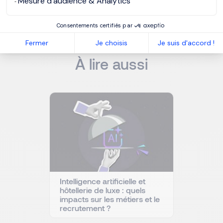
Mesure d'audience & Analytics
MORGAN PHILIPS EXECUTIVE SEARCH
Consentements certifiés par
Fermer
Je choisis
Je suis d'accord !
NOS RESSOURCES
À lire aussi
Intelligence artificielle et
hôtellerie de luxe : quels
impacts sur les métiers et le
recrutement ?