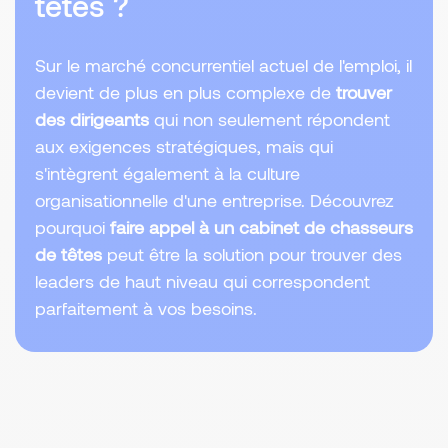
têtes ?
Sur le marché concurrentiel actuel de l'emploi, il
devient de plus en plus complexe de
trouver
des dirigeants
qui non seulement répondent
aux exigences stratégiques, mais qui
s'intègrent également à la culture
organisationnelle d'une entreprise. Découvrez
pourquoi
faire appel à un cabinet de chasseurs
de têtes
peut être la solution pour trouver des
leaders de haut niveau qui correspondent
parfaitement à vos besoins.