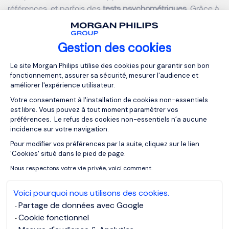
références, et parfois des
tests psychométriques
. Grâce à
cette approche complète, les cabinets de recrutement de
cadres peuvent proposer une liste restreinte de candidats
qui non seulement remplissent les critères requis, mais qui
Gestion des cookies
démontrent également des compétences en leadership
Plateforme de Gestion du Consentemen
Le site Morgan Philips utilise des cookies pour garantir son bon
et une parfaite adéquation avec la culture de l’entreprise.
fonctionnement, assurer sa sécurité, mesurer l'audience et
Cette évaluation approfondie minimise les risques liés à
améliorer l'expérience utilisateur.
une mauvaise embauche, qui pourrait s'avérer coûteuse et
Votre consentement à l'installation de cookies non-essentiels
perturbatrice pour l’organisation.
est libre. Vous pouvez à tout moment paramétrer vos
préférences. Le refus des cookies non-essentiels n’a aucune
incidence sur votre navigation.
En conclusion, les cabinets de chasseurs de têtes offrent
Pour modifier vos préférences par la suite, cliquez sur le lien
un savoir-faire précieux pour dénicher des talents de haut
Axeptio consent
'Cookies' situé dans le pied de page.
niveau. Leur expertise sectorielle, leur réseau et leur
Nous respectons votre vie privée, voici comment.
approche discrète en font des partenaires
incontournables pour les entreprises désireuses de
Voici pourquoi nous utilisons des cookies.
recruter les meilleurs dirigeants.
Partage de données avec Google
Cookie fonctionnel