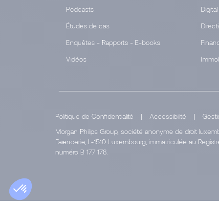
Podcasts
Digital
Études de cas
Direct
Enquêtes - Rapports - E-books
Finan
Vidéos
Immob
Politique de Confidentialité
|
Accessibilité
|
Gesti
Morgan Philips Group, société anonyme de droit luxembo
Faïencerie, L-1510 Luxembourg, immatriculée au Regi
numéro B 177 178.