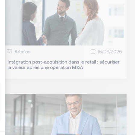
: Personnalisez vos Options
Articles
15/06/2026
Intégration post-acquisition dans le retail : sécuriser
la valeur après une opération M&A