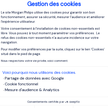
Gestion des cookies
Plateforme de Gestion du Consentement 
Le site Morgan Philips utilise des cookies pour garantir son bon
fonctionnement, assurer sa sécurité, mesurer l'audience et améliorer
l'expérience utilisateur.
Votre consentement à l'installation de cookies non-essentiels est
libre. Vous pouvez à tout moment paramétrer vos préférences. Le
refus des cookies non-essentiels n’a aucune incidence sur votre
Articles
16/06/2026
navigation.
De l’intention à l’impact : pourquoi les dirigeants ont
Pour modifier vos préférences par la suite, cliquez sur le lien 'Cookies'
Axeptio consent
besoin d’un accompagnement hybride pour
situé dans le pied de page.
déployer leur feuille de route
Nous respectons votre vie privée, voici comment.
Voici pourquoi nous utilisons des cookies.
Partage de données avec Google
Cookie fonctionnel
Mesure d'audience & Analytics
Consentements certifiés par