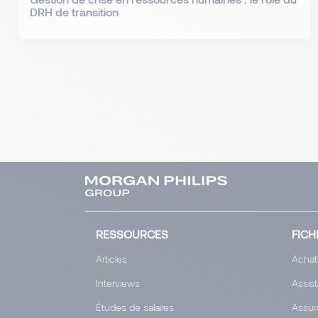
DRH de transition
RESSOURCES
FICH
Articles
Achat
Interviews
Assis
Études de salaires
Assur