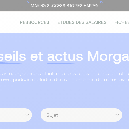
“
”
MAKING SUCCESS STORIES HAPPEN
RESSOURCES
ÉTUDES DES SALAIRES
FICHE
eils
et
actus
Morgan
 astuces, conseils et informations utiles pour les recruteu
views, podcasts, études des salaires et les dernières évo
Sujet