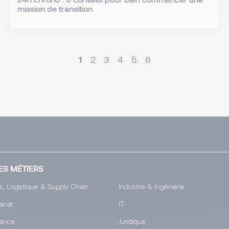
mission de transition
1
2
3
4
5
6
ES MÉTIERS
s, Logistique & Supply Chain
Industrie & Ingéniérie
tanat
IT
ance
Juridique