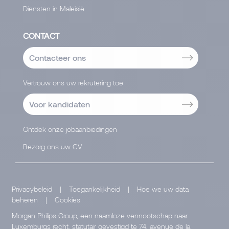
Diensten in Maleisië
CONTACT
Contacteer ons
Vertrouw ons uw rekrutering toe
Voor kandidaten
Ontdek onze jobaanbiedingen
Bezorg ons uw CV
Privacybeleid
|
Toegankelijkheid
|
Hoe we uw data
beheren
|
Cookies
Morgan Philips Group, een naamloze vennootschap naar
Luxemburgs recht, statutair gevestigd te 74, avenue de la