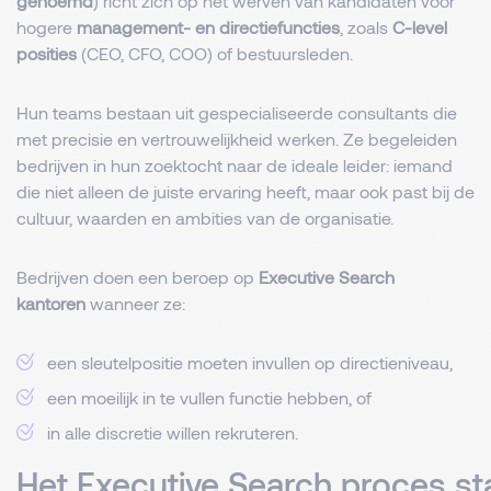
genoemd
) richt zich op het werven van kandidaten voor
hogere
management- en directiefuncties
, zoals
C-level
posities
(CEO, CFO, COO) of bestuursleden.
Hun teams bestaan uit gespecialiseerde consultants die
met precisie en vertrouwelijkheid werken. Ze begeleiden
bedrijven in hun zoektocht naar de ideale leider: iemand
die niet alleen de juiste ervaring heeft, maar ook past bij de
cultuur, waarden en ambities van de organisatie.
Bedrijven doen een beroep op
Executive Search
kantoren
wanneer ze:
een sleutelpositie moeten invullen op directieniveau,
een moeilijk in te vullen functie hebben, of
in alle discretie willen rekruteren.
Het Executive Search proces st