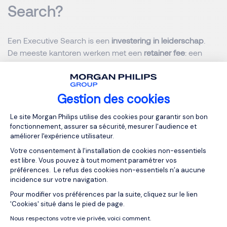
Search?
Een Executive Search is een
investering in leiderschap
.
De meeste kantoren werken met een
retainer fee
: een
vaste vergoeding die het engagement van beide partijen
verzekert.
Gestion des cookies
Die vergoeding wordt meestal berekend als een
Plateforme de Gestion du Consentemen
percentage (tussen 25% en 35%) van het jaarlijkse
Le site Morgan Philips utilise des cookies pour garantir son bon
fonctionnement, assurer sa sécurité, mesurer l'audience et
brutoloon van de kandidaat.
améliorer l'expérience utilisateur.
Ze wordt in drie fasen betaald: bij de start van de
Votre consentement à l'installation de cookies non-essentiels
opdracht, bij de presentatie van de shortlist en bij de
est libre. Vous pouvez à tout moment paramétrer vos
plaatsing.
préférences. Le refus des cookies non-essentiels n’a aucune
incidence sur votre navigation.
Deze structuur garandeert dat het kantoor zich volledig
Pour modifier vos préférences par la suite, cliquez sur le lien
Axeptio consent
'Cookies' situé dans le pied de page.
toewijdt aan de zoektocht en dat de klant duidelijk weet
waarvoor hij betaalt.
Nous respectons votre vie privée, voici comment.