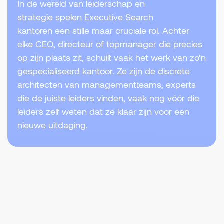
In de wereld van leiderschap en
strategie spelen Executive Search
kantoren een stille maar cruciale rol. Achter
elke CEO, directeur of topmanager die precies
op zijn plaats zit, schuilt vaak het werk van zo’n
gespecialiseerd kantoor. Ze zijn de discrete
architecten van managementteams, experts
die de juiste leiders vinden, vaak nog vóór die
leiders zelf weten dat ze klaar zijn voor een
nieuwe uitdaging.