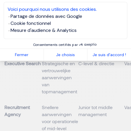
Executive Search vs
Voici pourquoi nous utilisons des cookies.
Partage de données avec Google
Recruitment Agency vs
Cookie fonctionnel
Staffing Agency
Mesure d'audience & Analytics
Consentements certifiés par
Type kantoor
Focus
Doelgroep
Co
Fermer
Je choisis
Je suis d'accord !
Executive Search
Strategische en
C-level & directie
Vas
vertrouwelijke
aanwervingen
van
topmanagement
Recruitment
Snellere
Junior tot middle
Vas
Agency
aanwervingen
management
voor operationele
of mid-level