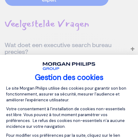
Veelgestelde Vragen
Wat doet een executive search bureau
precies?
Wanneer is het interessant om een
Gestion des cookies
executive search bureau in te schakelen?
Plateforme de Gestion du Consentemen
Le site Morgan Philips utilise des cookies pour garantir son bon
fonctionnement, assurer sa sécurité, mesurer l'audience et
améliorer l'expérience utilisateur.
Wat is het verschil tussen een traditioneel
Votre consentement à l'installation de cookies non-essentiels
rekruteringsbureau en een executive
est libre. Vous pouvez à tout moment paramétrer vos
search bureau?
préférences. Le refus des cookies non-essentiels n’a aucune
incidence sur votre navigation.
Pour modifier vos préférences par la suite, cliquez sur le lien
Axeptio consent