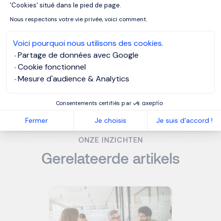
Hoe lang duurt een executive search
'Cookies' situé dans le pied de page.
proces gemiddeld?
Nous respectons votre vie privée, voici comment.
Voici pourquoi nous utilisons des cookies.
Hoe kies ik het juiste executive search
Partage de données avec Google
bureau?
Cookie fonctionnel
Mesure d'audience & Analytics
MORGAN PHILIPS EXECUTIVE SEARCH
Consentements certifiés par
Fermer
Je choisis
Je suis d'accord !
ONZE INZICHTEN
Gerelateerde artikels