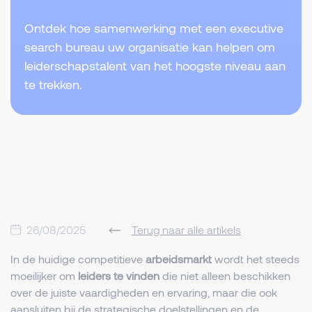
Ontdek hoe samenwerking met een executive
search bureau uw organisatie kan helpen om
leiderschapstalent van het hoogste niveau aan
te trekken.
26/08/2025
Terug naar alle artikels
In de huidige competitieve
arbeidsmarkt
wordt het steeds
moeilijker om
leiders te vinden
die niet alleen beschikken
over de juiste vaardigheden en ervaring, maar die ook
aansluiten bij de strategische doelstellingen en de