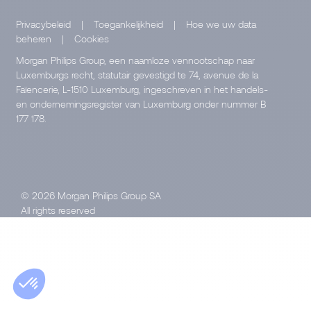
Privacybeleid
|
Toegankelijkheid
|
Hoe we uw data
beheren
|
Cookies
Morgan Philips Group, een naamloze vennootschap naar
Luxemburgs recht, statutair gevestigd te 74, avenue de la
Faïencerie, L-1510 Luxemburg, ingeschreven in het handels-
en ondernemingsregister van Luxemburg onder nummer B
177 178.
© 2026 Morgan Philips Group SA
All rights reserved