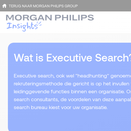
TERUG NAAR MORGAN PHILIPS GROUP
Wat is Executive Search
Executive search, ook wel "headhunting" genoemd
rekruteringsmethode die gericht is op het invulle
leidinggevende functies binnen een organisatie. 
search consultants, de voordelen van deze aanpak
search bureau kiest voor uw organisatie.