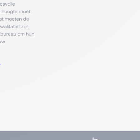
esvolle
e hoogte moet
lot moeten de
litatief zijn,
et bureau om hun
 uw