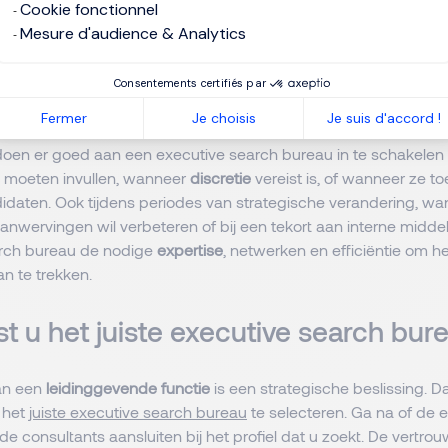
Cookie fonctionnel
ucces | Insights
Mesure d'audience & Analytics
 schakelt u best een executive se
Consentements certifiés par
in?
Fermer
Je choisis
Je suis d'accord !
doen er goed aan een executive search bureau in te schakele
moeten invullen, wanneer
discretie
vereist is, of wanneer ze to
idaten. Ook tijdens periodes van strategische verandering, w
aanwervingen wil verbeteren of bij een tekort aan interne midde
arch bureau de nodige
expertise
, netwerken en efficiëntie om he
an te trekken.
st u het juiste executive search bu
van een
leidinggevende functie
is een strategische beslissing. D
 het
juiste executive search bureau
te selecteren. Ga na of de e
de consultants aansluiten bij het profiel dat u zoekt. De vertr