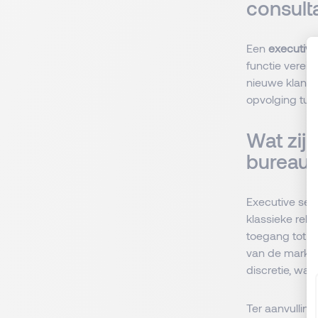
consult
Een
executive
functie verei
nieuwe klante
opvolging tuss
Wat zij
bureau
Executive sea
klassieke rek
toegang tot m
van de markti
discretie, wat 
Ter aanvulling 