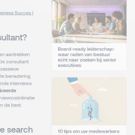
usiness Succes |
sultant?
Board-ready leiderschap:
n en aantrekken
waar raden van bestuur
echt naar zoeken bij senior
 De consultant
executives
 passieve
 De benadering
nde interviews
iceerde
terviewcoördinatie
en de best
ve search
10 tips om uw medewerkers