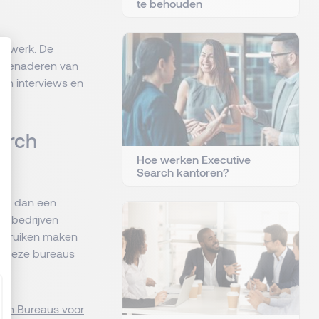
te behouden
et werk. De
t benaderen van
om interviews en
: Personnalisez vos Options
arch
Hoe werken Executive
Search kantoren?
aat dan een
en bedrijven
gebruiken maken
n deze bureaus
.
rch Bureaus voor