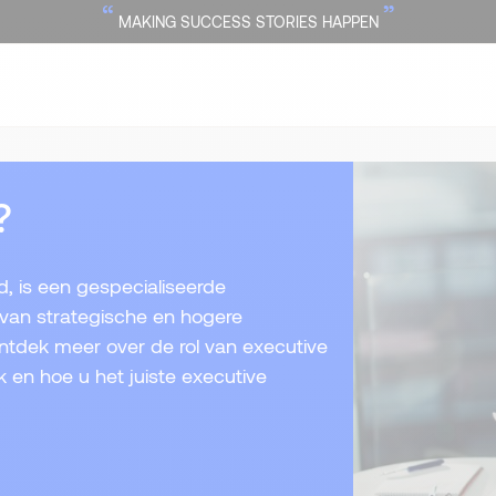
“
”
MAKING SUCCESS STORIES HAPPEN
?
, is een gespecialiseerde
n van strategische en hogere
Ontdek meer over de rol van executive
 en hoe u het juiste executive