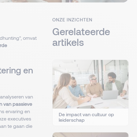
ONZE INZICHTEN
Gerelateerde
adhunting", omvat
artikels
rde
tering en
 analyseren van
en van passieve
ens ervaring en
De impact van cultuur op
deze executives
leiderschap
aan te gaan die