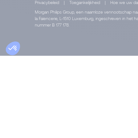
Privacybeleid
|
Toegankelijkheid
|
Hoe we uw da
Morgan Philips Group, een naamloze vennootschap naar
la Faïencerie, L-1510 Luxemburg, ingeschreven in het
nummer B 177 178.