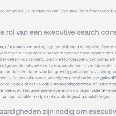
op dit artikel:
De cruciale rol van Executive Recruitment voor B
de rol van een executive search con
er
, of
executive recruiter
, is gespecialiseerd in het identificere
 voor hogere en gespecialiseerde functies binnen organisaties.
 behoeften van de klant, voert marktonderzoek uit en benadert
a uitgebreide netwerken en diepgaande kennis van de sector.
eet en de kandidaten worden grondig geëvalueerd via diepgaa
hecks. De consultant stelt vervolgens een shortlist van
gekwalif
or en begeleidt het volledige
aanwervingsproces
, inclusief in
ndelingen. Het uiteindelijke doel is om uw organisatie te help
nten aan te trekken in lijn met uw strategische doelstellingen.
aardigheden zijn nodig om executi