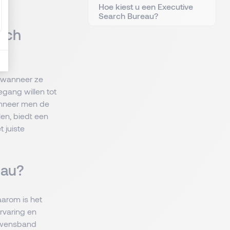
Hoe kiest u een Executive
Search Bureau?
arch
n wanneer ze
egang willen tot
anneer men de
len, biedt een
t juiste
reau?
aarom is het
rvaring en
ouwensband