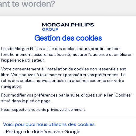
ant te worden?
 search consultant
moet veelzijdig zijn vanwege de aard van h
st sterke communicatie- en commerciële vaardigheden voor he
n en kandidaten, alsook een uitstekende organisatiecapaciteit 
Gestion des cookies
en klant en kandidaat vlekkeloos te laten verlopen.
Plateforme de Gestion du Consentement 
Le site Morgan Philips utilise des cookies pour garantir son bon
fonctionnement, assurer sa sécurité, mesurer l'audience et améliorer
n de voordelen van een executive se
l'expérience utilisateur.
?
Votre consentement à l'installation de cookies non-essentiels est
libre. Vous pouvez à tout moment paramétrer vos préférences. Le
refus des cookies non-essentiels n’a aucune incidence sur votre
rch bureaus bieden een gespecialiseerde service die verder g
navigation.
rutering. Ze brengen meerdere voordelen met zich mee, zo krijg
Pour modifier vos préférences par la suite, cliquez sur le lien 'Cookies'
Axeptio consent
oeilijk bereikbare
toptalenten
, besparen ze tijd en kunnen ze 
situé dans le pied de page.
nzichten die de consultant hen aanreikt. Daarnaast waarborge
Nous respectons votre vie privée, voici comment.
cruciaal is bij het invullen van gevoelige of nog bezette posities
Voici pourquoi nous utilisons des cookies.
Partage de données avec Google
op dit artikel:
Waarom Topbedrijven Kiezen voor Executive Sea