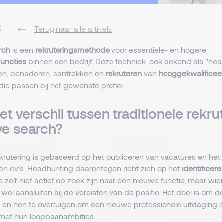
5
Terug naar alle artikels
rch
is een
rekruteringsmethode
voor essentiële- en hogere
uncties
binnen een bedrijf. Deze techniek, ook bekend als "he
eren, benaderen, aantrekken en
rekruteren
van
hooggekwalificee
die passen bij het gewenste profiel.
et verschil tussen traditionele rekru
ve search?
rekrutering is gebaseerd op het publiceren van vacatures en het
 cv’s. Headhunting daarentegen richt zich op het
identificer
e zelf niet actief op zoek zijn naar een nieuwe functie, maar wi
el aansluiten bij de vereisten van de positie. Het doel is om 
n en hen te overtuigen om een nieuwe professionele uitdaging 
met hun loopbaanambities.