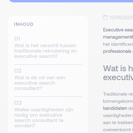
12/08/202
INHOUD
Executive sea
managementf
het identific
Wat is het verschil tussen
traditionele rekrutering en
professionals
executive search?
Wat is h
executi
Wat is de rol van een
executive search
consultant?
Traditionele 
binnengekomen
kandidaten
di
Welke vaardigheden zijn
nodig om executive
vaardigheden w
search consultant te
aan te trekke
worden?
overeenkomt 