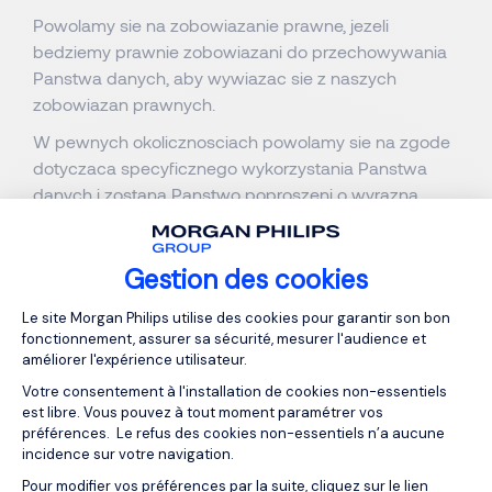
Powolamy sie na zobowiazanie prawne, jezeli
bedziemy prawnie zobowiazani do przechowywania
Panstwa danych, aby wywiazac sie z naszych
zobowiazan prawnych.
W pewnych okolicznosciach powolamy sie na zgode
dotyczaca specyficznego wykorzystania Panstwa
danych i zostana Panstwo poproszeni o wyrazna
zgode, jezeli bedzie to prawnie wymagane.
Przykladem sytuacji, w której zgoda moze stanowic
Gestion des cookies
podstawe prawna do przetwarzania danych, jest
Panstwa zgoda na przedstawienie Panstwa danych
Plateforme de Gestion du Consentemen
Le site Morgan Philips utilise des cookies pour garantir son bon
klientowi (jezeli sa Panstwo kandydatem). W
fonctionnement, assurer sa sécurité, mesurer l'audience et
przypadku, gdy zgoda stanowi podstawe prawna do
améliorer l'expérience utilisateur.
przetwarzania przez nas Panstwa danych, w kazdej
Votre consentement à l'installation de cookies non-essentiels
chwili maja Panstwo prawo do wycofania swojej
est libre. Vous pouvez à tout moment paramétrer vos
zgody w odniesieniu do tego konkretnego
préférences. Le refus des cookies non-essentiels n’a aucune
incidence sur votre navigation.
przetwarzania danych.
Pour modifier vos préférences par la suite, cliquez sur le lien
Axeptio consent