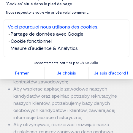
Nasze uzasadnione
'Cookies' situé dans le pied de page.
Nous respectons votre vie privée, voici comment.
interesy.
Voici pourquoi nous utilisons des cookies.
Nasze uzasadnione interesy związane z
Partage de données avec Google
gromadzeniem i przetrzymywaniem Państwa danych
Cookie fonctionnel
osobowych są następujące:
Mesure d'audience & Analytics
Jako firma rekrutacyjna i agencja posrednictwa
pracy przedstawiamy kandydatów naszym
Consentements certifiés par
klientom w celu zapewnienia im stalego
Fermer
Je choisis
Je suis d'accord !
zatrudnienia, lub podpisania niezaleznych
kontraktów zawodowych;
Aby wspierac aspiracje zawodowe naszych
kandydatów oraz spelniac potrzeby rekrutacyjne
naszych klientów, potrzebujemy bazy danych
osobowych kandydatów i klientów, zawierajacej
informacje biezace i historyczne;
Aby utrzymywac, rozszerzac i rozwijac nasza
dzialalnosc, musimy zapisywac dane osobowe