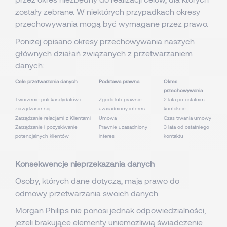
zostały zebrane. W niektórych przypadkach okresy
przechowywania mogą być wymagane przez prawo.
Poniżej opisano okresy przechowywania naszych
głównych działań związanych z przetwarzaniem
danych:
Cele przetwarzania danych
Podstawa prawna
Okres
przechowywania
Tworzenie puli kandydatów i
Zgoda lub prawnie
2 lata po ostatnim
zarządzanie nią
uzasadniony interes
kontakcie
Zarządzanie relacjami z Klientami
Umowa
Czas trwania umowy
Zarządzanie i pozyskiwanie
Prawnie uzasadniony
3 lata od ostatniego
potencjalnych klientów
interes
kontaktu
Konsekwencje nieprzekazania danych
Osoby, których dane dotyczą, mają prawo do
odmowy przetwarzania swoich danych.
Morgan Philips nie ponosi jednak odpowiedzialności,
jeżeli brakujące elementy uniemożliwią świadczenie