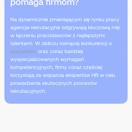
pomaga firmom?
Na dynamicznie zmieniającym się rynku pracy
agencje rekrutacyjne odgrywają kluczową rolę
w łączeniu pracodawców z najlepszymi
talentami. W obliczu rosnącej konkurencji o
oraz coraz bardziej
specjalistów
wyspecjalizowanych wymagań
kompetencyjnych, firmy coraz częściej
korzystają ze wsparcia ekspertów HR w celu
prowadzenia skutecznych procesów
rekrutacyjnych.