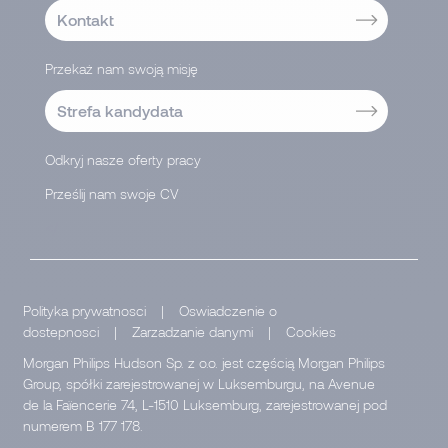
Kontakt
Przekaż nam swoją misję
Strefa kandydata
Odkryj nasze oferty pracy
Prześlij nam swoje CV
</
Polityka prywatnosci
|
Oswiadczenie o
dostepnosci
|
Zarzadzanie danymi
|
Cookies
Morgan Philips Hudson Sp. z o.o. jest częścią Morgan Philips
Group, spółki zarejestrowanej w Luksemburgu, na Avenue
de la Faïencerie 74, L-1510 Luksemburg, zarejestrowanej pod
numerem B 177 178.