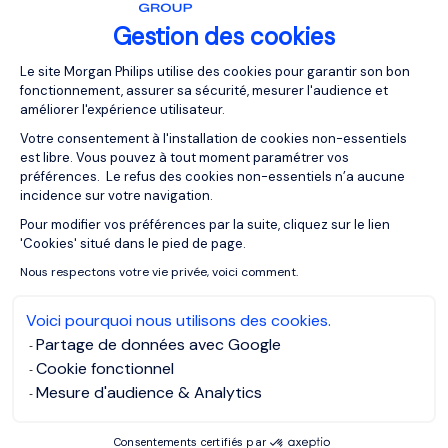
是真正想在這裡工作，並且能長期成為團隊一員的員工。
Gestion des cookies
Plateforme de Gestion du Consentemen
所以您要展現出對工作的熱情。不是啦啦隊的 「精神」，
Le site Morgan Philips utilise des cookies pour garantir son bon
而是基於您之前的工作經驗，以及工作所提供的成長與發展
fonctionnement, assurer sa sécurité, mesurer l'audience et
améliorer l'expérience utilisateur.
的新挑戰所帶來的熱情。
Votre consentement à l'installation de cookies non-essentiels
est libre. Vous pouvez à tout moment paramétrer vos
préférences. Le refus des cookies non-essentiels n’a aucune
incidence sur votre navigation.
文章靈感來自 Nicole Lindsay
Pour modifier vos préférences par la suite, cliquez sur le lien
Axeptio consent
'Cookies' situé dans le pied de page.
Nous respectons votre vie privée, voici comment.
Voici pourquoi nous utilisons des cookies.
Partage de données avec Google
MORGAN PHILIPS GROUP
Cookie fonctionnel
MORGAN PHILIPS SPECIALIST RECRUITMENT
Mesure d'audience & Analytics
Consentements certifiés par