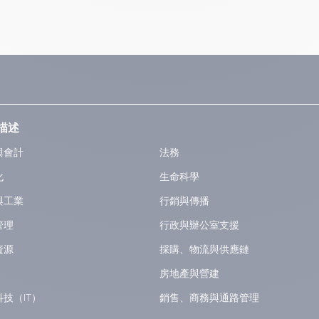
描述
與會計
法務
化
生命科學
與工業
行銷與傳播
管理
行政與辦公室支援
資源
採購、物流與供應鏈
房地產與營建
技（IT）
銷售、商務與通路管理