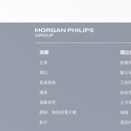
洞察
職位
文章
財務
專訪
數位
薪資指南
工程
播客
綜合
個案研究
人力
調研、報告與電子書
保險
影片
資訊科