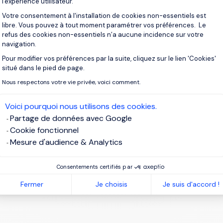
l'expérience utilisateur.
Votre consentement à l'installation de cookies non-essentiels est
libre. Vous pouvez à tout moment paramétrer vos préférences. Le
refus des cookies non-essentiels n’a aucune incidence sur votre
navigation.
Pour modifier vos préférences par la suite, cliquez sur le lien 'Cookies'
Axeptio consent
situé dans le pied de page.
您通過提交此表格提供的個人
Nous respectons votre vie privée, voici comment.
我同意 Morgan Phili
Voici pourquoi nous utilisons des cookies.
Partage de données avec Google
Cookie fonctionnel
Mesure d'audience & Analytics
Consentements certifiés par
Fermer
Je choisis
Je suis d'accord !