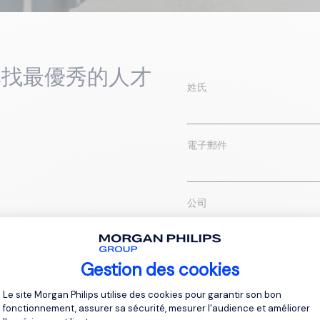
尋找最優秀的人才
姓氏
電子郵件
公司
區域
Gestion des cookies
Plateforme de Gestion du Consentement 
Le site Morgan Philips utilise des cookies pour garantir son bon
fonctionnement, assurer sa sécurité, mesurer l'audience et améliorer
我們可以怎樣幫助您？