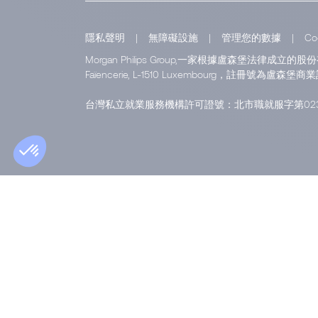
隱私聲明
|
無障礙設施
|
管理您的數據
|
Co
Morgan Philips Group,一家根據盧森堡法律成立的股
Faïencerie, L-1510 Luxembourg，註冊號為盧森堡商業
台灣私立就業服務機構許可證號：北市職就服字第023